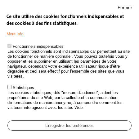
Fermer
Ce site utilise des cookies fonctionnels indispensables et
des cookies à des fins statistiques.
Menu
LES SITES PUBLICS
More info
Footer
ÉTAT DE L’INSÉCURITÉ ROUTIÈRE
Fonctionnels indispensables
Les cookies fonctionnels sont indispensables car permettent au site
TRAITEMENT DES DONNÉES PERSONNELLES DES ACCIDENTS DE
de fonctionner de manière optimale . Vous pouvez toutefois vous y
LA ROUTE
opposer et les supprimer en utilisant les paramètres de votre
navigateur, cependant votre expérience utilisateur risque d’être
ETUDES ET RECHERCHES
dégradée et ceci sera effectif pour l'ensemble des sites que vous
visiterez.
APPEL À PROJETS
Statistiques
POLITIQUE DE SÉCURITÉ ROUTIÈRE
Les cookies statistiques, dits "mesure d'audience", aident les
propriétaires du site Web, par la collecte et la communication
d'informations de manière anonyme, à comprendre comment les
Outils
AGENDA
visiteurs interagissent avec les sites Web.
FAQ
GLOSSAIRE
Enregistrer les préférences
Cookie settings