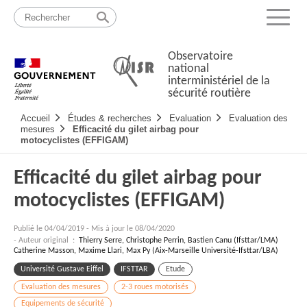
Passer
Plan
au
du
Menu
contenu
site
Observatoire
national
interministériel de la
sécurité routière
Navigation
Accueil
Études & recherches
Evaluation
Evaluation des
principale
mesures
Efficacité du gilet airbag pour
motocyclistes (EFFIGAM)
Efficacité du gilet airbag pour
motocyclistes (EFFIGAM)
Publié le
04/04/2019
-
Mis à jour le 08/04/2020
- Auteur original :
Thierry Serre, Christophe Perrin, Bastien Canu (Ifsttar/LMA)
Catherine Masson, Maxime Llari, Max Py (Aix-Marseille Université-Ifsttar/LBA)
Université Gustave Eiffel
IFSTTAR
Etude
Evaluation des mesures
2-3 roues motorisés
Equipements de sécurité