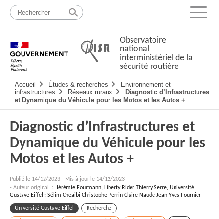
Passer
Plan
au
du
Menu
contenu
site
Observatoire
national
interministériel de la
sécurité routière
Navigation
Accueil
Études & recherches
Environnement et
principale
infrastructures
Réseaux ruraux
Diagnostic d’Infrastructures
et Dynamique du Véhicule pour les Motos et les Autos +
Diagnostic d’Infrastructures et
Dynamique du Véhicule pour les
Motos et les Autos +
Publié le
14/12/2023
-
Mis à jour le 14/12/2023
- Auteur original :
Jérémie Fourmann, Liberty Rider Thierry Serre, Université
Gustave Eiffel ; Sélim Cheaibi Christophe Perrin Claire Naude Jean-Yves Fournier
Université Gustave Eiffel
Recherche