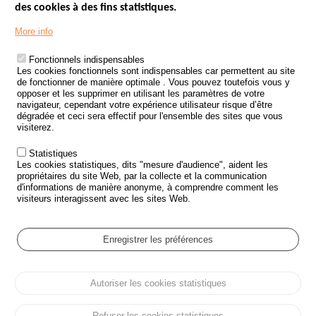
des cookies à des fins statistiques.
Menu
LES SITES PUBLICS
More info
Footer
ÉTAT DE L’INSÉCURITÉ ROUTIÈRE
Fonctionnels indispensables
Les cookies fonctionnels sont indispensables car permettent au site
TRAITEMENT DES DONNÉES PERSONNELLES DES ACCIDENTS DE
de fonctionner de manière optimale . Vous pouvez toutefois vous y
LA ROUTE
opposer et les supprimer en utilisant les paramètres de votre
navigateur, cependant votre expérience utilisateur risque d’être
ETUDES ET RECHERCHES
dégradée et ceci sera effectif pour l'ensemble des sites que vous
visiterez.
APPEL À PROJETS
Statistiques
POLITIQUE DE SÉCURITÉ ROUTIÈRE
Les cookies statistiques, dits "mesure d'audience", aident les
propriétaires du site Web, par la collecte et la communication
d'informations de manière anonyme, à comprendre comment les
Outils
AGENDA
visiteurs interagissent avec les sites Web.
FAQ
GLOSSAIRE
Enregistrer les préférences
Cookie settings
Autoriser les cookies statistiques
Menu
Plan du site
Protection des données personnelles et Cookies
Pied
Gérer les cookies
Accessibilité
Mentions légales
de
Refuser les cookies statistiques