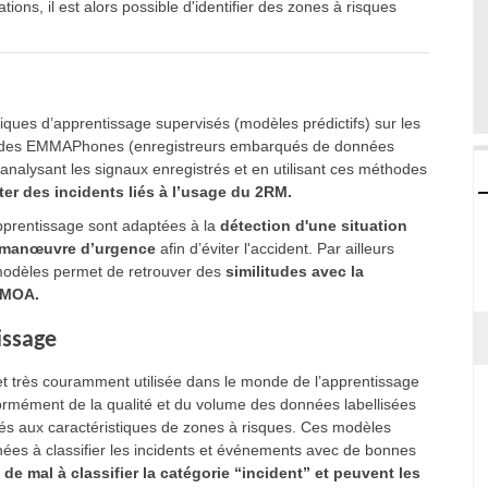
tions, il est alors possible d'identifier des zones à risques
niques d’apprentissage supervisés (modèles prédictifs) sur les
avec des EMMAPhones (enregistreurs embarqués de données
nalysant les signaux enregistrés et en utilisant ces méthodes
ter des incidents liés à l’usage du 2RM.
pprentissage sont adaptées à la
détection d'une situation
ne manœuvre d’urgence
afin d’éviter l'accident. Par ailleurs
 modèles permet de retrouver des
similitudes avec la
YMOA.
issage
et très couramment utilisée dans le monde de l’apprentissage
rmément de la qualité et du volume des données labellisées
iés aux caractéristiques de zones à risques. Ces modèles
nnées à classifier les incidents et événements avec de bonnes
 de mal à classifier la catégorie “incident” et peuvent les