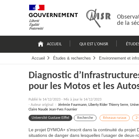
Passer
Plan
au
du
contenu
site
Observat
de la sé
Navigation
principale
ACCUEIL
QUI EST L'ONISR
ÉTUDE
Accueil
Études & recherches
Environnement et infr
Diagnostic d’Infrastructur
pour les Motos et les Auto
Publié le
14/12/2023
-
Mis à jour le 14/12/2023
- Auteur original :
Jérémie Fourmann, Liberty Rider Thierry Serre, Univer
Claire Naude Jean-Yves Fournier
Université Gustave Eiffel
Recherche
Réseaux ruraux
2-
Le projet DYMOA+ s'inscrit dans la continuité du projet 
situations de danger dans lesquelles l’usager de deux-