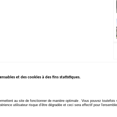
ensables et des cookies à des fins statistiques.
ICS
ÉTAT DE L’INSÉCURITÉ
ETUDES ET
ROUTIÈRE
APPEL À P
Baromètre mensuel
.gouv.fr
Bilan annuel sécurité routière
POLITIQUE 
uv.fr
rmettent au site de fonctionner de manière optimale . Vous pouvez toutefois v
ROUTIÈRE
Bilan annuel des infractions
rience utilisateur risque d’être dégradée et ceci sera effectif pour l'ensemble
.fr
TRAITEMENT DES DONNÉES
PERSONNELLES DES