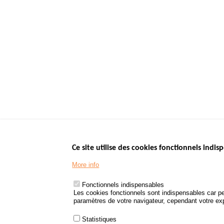
Ce site utilise des cookies fonctionnels indisp
Menu
LES SITES PUBL
Footer
More info
www.data.gouv.fr
www.gouvernement
Fonctionnels indispensables
www.legifrance.go
Les cookies fonctionnels sont indispensables car pe
paramètres de votre navigateur, cependant votre expé
www.service-public
Statistiques