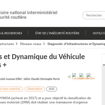
oire national interministériel
curité routière
S & RECHERCHES
ÉTAT DE L'INSÉCURITÉ ROUTIÈRE
OUTILS S
astructures
Réseaux ruraux
Diagnostic d’Infrastructures et Dynami
es et Dynamique du Véhicule
s +
sité Gustave Eiffel ; Sélim Cheaibi Christophe Perrin
3 roues motorisés
Observations
2022
DYMOA (achevé en 2017) et a pour objectif la classification de
roues motorisé (2RM) doit réaliser une manœuvre d’urgence