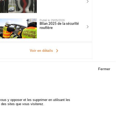
Publié le 29/05/2026
Bilan 2025 de la sécurité
routière
Voir en détails
Fermer
Outils
 RECHERCHES
AGENDA
FAQ
ROJETS
GLOSSAIRE
DE SÉCURITÉ
ous y opposer et les supprimer en utilisant les
Cookie settings
 des sites que vous visiterez.