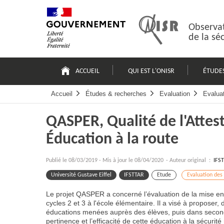
Passer
Plan
au
du
contenu
site
Observat
de la sé
Navigation
principale
ACCUEIL
QUI EST L'ONISR
ÉTUDE
Accueil
Études & recherches
Evaluation
Evalua
QASPER, Qualité de l'Attes
Éducation à la route
Publié le
08/03/2019
-
Mis à jour le 08/04/2020
- Auteur original :
IFS
Université Gustave Eiffel
IFSTTAR
Etude
Evaluation des
Le projet QASPER a concerné l’évaluation de la mise en
cycles 2 et 3 à l'école élémentaire. Il a visé à proposer
éducations menées auprès des élèves, puis dans second t
pertinence et l’efficacité de cette éducation à la sécurité 