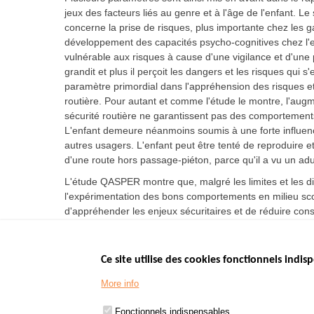
jeux des facteurs liés au genre et à l'âge de l'enfant. L
concerne la prise de risques, plus importante chez les ga
développement des capacités psycho-cognitives chez l'en
vulnérable aux risques à cause d'une vigilance et d'une p
grandit et plus il perçoit les dangers et les risques qui 
paramètre primordial dans l'appréhension des risques 
routière. Pour autant et comme l'étude le montre, l'a
sécurité routière ne garantissent pas des comportements
L'enfant demeure néanmoins soumis à une forte influe
autres usagers. L'enfant peut être tenté de reproduire 
d'une route hors passage-piéton, parce qu'il a vu un adu
L'étude QASPER montre que, malgré les limites et les dif
l'expérimentation des bons comportements en milieu scola
d'appréhender les enjeux sécuritaires et de réduire con
Ce site utilise des cookies fonctionnels indisp
Menu
LES SITES PUBL
Footer
More info
www.data.gouv.fr
www.gouvernement
Fonctionnels indispensables