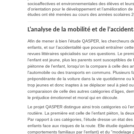
socioaffectives et environnementales des élèves et leu
d’orientation pour le développement et l’amélioration de l
études ont été menées au cours des années scolaires 
L'analyse de la mobilité et de l’acciden
Afin de mener à bien l’étude QASPER, les chercheurs de
enfants, et sur l’accidentalité que pouvait entraîner cet
revues littéraires spécialisés sur ces questions. Le prem
l'enfant est jeune, plus les parents sont susceptibles de l
piétonne de l'enfant, lorsqu'on la compare à celle des a
l'automobile ou des transports en communs. Plusieurs facte
prépondérante de la voiture dans la vie quotidienne ou 
trop jeunes et donc inaptes à se déplacer seul à pied ou 
comparaison de celle des autres catégories d'âges, deme
le préjudice émotionnel et moral qui en découle.
Le projet QASPER distingue ainsi trois catégories où l’e
routière. La première est celle de l’enfant piéton, la deux
Par rapport à ces catégories, l'étude dresse un état d
enfants face aux risques de la route. Elle étudie égale
comportements familiaux par l'enfant) et du "modelage pa