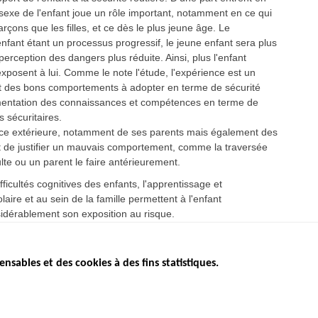
e sexe de l'enfant joue un rôle important, notamment en ce qui
rçons que les filles, et ce dès le plus jeune âge. Le
fant étant un processus progressif, le jeune enfant sera plus
erception des dangers plus réduite. Ainsi, plus l'enfant
s'exposent à lui. Comme le note l'étude, l'expérience est un
et des bons comportements à adopter en terme de sécurité
ugmentation des connaissances et compétences en terme de
 sécuritaires.
nce extérieure, notamment de ses parents mais également des
et de justifier un mauvais comportement, comme la traversée
lte ou un parent le faire antérieurement.
ficultés cognitives des enfants, l'apprentissage et
ire et au sein de la famille permettent à l'enfant
sidérablement son exposition au risque.
ensables et des cookies à des fins statistiques.
ICS
ÉTAT DE L’INSÉCURITÉ
ETUDES ET
ROUTIÈRE
APPEL À P
Baromètre mensuel
.gouv.fr