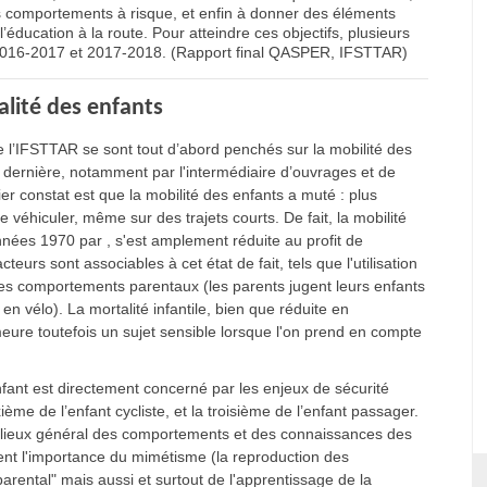
rs comportements à risque, et enfin à donner des éléments
’éducation à la route. Pour atteindre ces objectifs, plusieurs
2016-2017 et 2017-2018. (Rapport final QASPER, IFSTTAR)
talité des enfants
 l’IFSTTAR se sont tout d’abord penchés sur la mobilité des
te dernière, notamment par l'intermédiaire d’ouvrages et de
ier constat est que la mobilité des enfants a muté : plus
e véhiculer, même sur des trajets courts. De fait, la mobilité
nnées 1970 par , s'est amplement réduite au profit de
urs sont associables à cet état de fait, tels que l'utilisation
les comportements parentaux (les parents jugent leurs enfants
en vélo). La mortalité infantile, bien que réduite en
ure toutefois un sujet sensible lorsque l'on prend en compte
nfant est directement concerné par les enjeux de sécurité
ième de l’enfant cycliste, et la troisième de l’enfant passager.
es lieux général des comportements et des connaissances des
ment l'importance du mimétisme (la reproduction des
rental" mais aussi et surtout de l'apprentissage de la