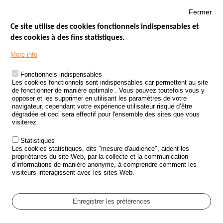
Fermer
Ce site utilise des cookies fonctionnels indispensables et
des cookies à des fins statistiques.
Menu
LES SITES PUBLICS
More info
Footer
ÉTAT DE L’INSÉCURITÉ ROUTIÈRE
Fonctionnels indispensables
Les cookies fonctionnels sont indispensables car permettent au site
TRAITEMENT DES DONNÉES PERSONNELLES DES ACCIDENTS DE
de fonctionner de manière optimale . Vous pouvez toutefois vous y
LA ROUTE
opposer et les supprimer en utilisant les paramètres de votre
navigateur, cependant votre expérience utilisateur risque d’être
ETUDES ET RECHERCHES
dégradée et ceci sera effectif pour l'ensemble des sites que vous
visiterez.
APPEL À PROJETS
Statistiques
POLITIQUE DE SÉCURITÉ ROUTIÈRE
Les cookies statistiques, dits "mesure d'audience", aident les
propriétaires du site Web, par la collecte et la communication
d'informations de manière anonyme, à comprendre comment les
Outils
AGENDA
visiteurs interagissent avec les sites Web.
FAQ
GLOSSAIRE
Enregistrer les préférences
Cookie settings