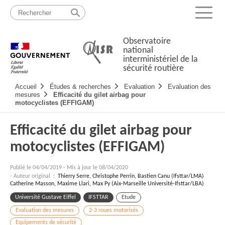
Passer
Plan
au
du
Menu
contenu
site
Observatoire
national
interministériel de la
sécurité routière
Navigation
Accueil
Études & recherches
Evaluation
Evaluation des
principale
mesures
Efficacité du gilet airbag pour
motocyclistes (EFFIGAM)
Efficacité du gilet airbag pour
motocyclistes (EFFIGAM)
Publié le
04/04/2019
-
Mis à jour le 08/04/2020
- Auteur original :
Thierry Serre, Christophe Perrin, Bastien Canu (Ifsttar/LMA)
Catherine Masson, Maxime Llari, Max Py (Aix-Marseille Université-Ifsttar/LBA)
Université Gustave Eiffel
IFSTTAR
Etude
Evaluation des mesures
2-3 roues motorisés
Equipements de sécurité