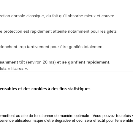
ection dorsale classique, du fait qu’il absorbe mieux et couvre
e protection est rapidement atteinte notamment pour les gilets
éclenchent trop tardivement pour être gonflés totalement
fisamment tôt
(environ 20 ms)
et se gonflent rapidement
,
ts « filaires ».
ensables et des cookies à des fins statistiques.
ICS
ÉTAT DE L’INSÉCURITÉ
ETUDES ET
ROUTIÈRE
APPEL À P
Baromètre mensuel
.gouv.fr
Bilan annuel sécurité routière
POLITIQUE 
uv.fr
rmettent au site de fonctionner de manière optimale . Vous pouvez toutefois v
ROUTIÈRE
Bilan annuel des infractions
rience utilisateur risque d’être dégradée et ceci sera effectif pour l'ensemble
.fr
TRAITEMENT DES DONNÉES
PERSONNELLES DES