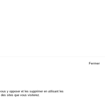
Fermer
Outils
 RECHERCHES
AGENDA
FAQ
ROJETS
GLOSSAIRE
DE SÉCURITÉ
ous y opposer et les supprimer en utilisant les
Cookie settings
 des sites que vous visiterez.