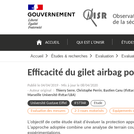
Passer
Plan
au
du
contenu
site
Observat
de la sé
Navigation
principale
ACCUEIL
QUI EST L'ONISR
ÉTUDE
Accueil
Études & recherches
Evaluation
Evalua
Efficacité du gilet airbag 
Publié le
04/04/2019
-
Mis à jour le 08/04/2020
- Auteur original :
Thierry Serre, Christophe Perrin, Bastien Canu (Ifst
Marseille Université-Ifsttar/LBA)
Université Gustave Eiffel
IFSTTAR
Etude
Evaluation des mesures
2-3 roues motorisés
Equipements d
L’objectif de cette étude était d’évaluer la protection ap
L'approche adoptée combine une analyse de terrain cou
expérimentations.