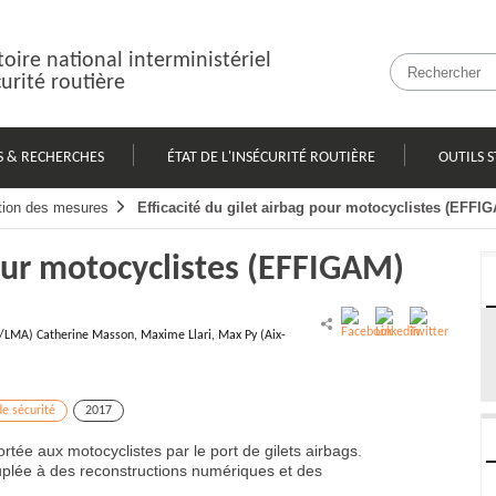
oire national interministériel
curité routière
S & RECHERCHES
ÉTAT DE L'INSÉCURITÉ ROUTIÈRE
OUTILS S
tion des mesures
Efficacité du gilet airbag pour motocyclistes (EFFI
pour motocyclistes (EFFIGAM)
tar/LMA) Catherine Masson, Maxime Llari, Max Py (Aix-
e sécurité
2017
portée aux motocyclistes par le port de gilets airbags.
plée à des reconstructions numériques et des