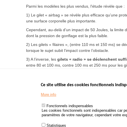
Parmi les modèles les plus vendus, l'étude révèle que :
1) Le gilet « airbag » se révèle plus efficace qu’une prot
une surface corporelle plus importante.
Cependant, au-delà d’un impact de 50 Joules, la limite d
dont la pression de gonflage est la plus faible.
2) Les gilets « filaires », (entre 110 ms et 150 ms) se d
lorsque le sujet subit l'impact contre l’obstacle.
3) A l’inverse, les
gilets « radio » se déclenchent suf
entre 80 et 100 ms, contre 100 ms et 250 ms pour les gile
Ce site utilise des cookies fonctionnels indisp
Menu
LES SITES PUBL
Footer
More info
www.data.gouv.fr
www.gouvernement
Fonctionnels indispensables
www.legifrance.go
Les cookies fonctionnels sont indispensables car pe
paramètres de votre navigateur, cependant votre expé
www.service-public
Statistiques