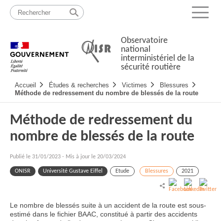
Passer
Plan
au
du
Menu
contenu
site
Observatoire
national
interministériel de la
sécurité routière
Navigation
Accueil
Études & recherches
Victimes
Blessures
principale
Méthode de redressement du nombre de blessés de la route
Méthode de redressement du
nombre de blessés de la route
Publié le
31/01/2023
-
Mis à jour le 20/03/2024
ONISR
Université Gustave Eiffel
Etude
Blessures
2021
Le nombre de blessés suite à un accident de la route est sous-
estimé dans le fichier BAAC, constitué à partir des accidents