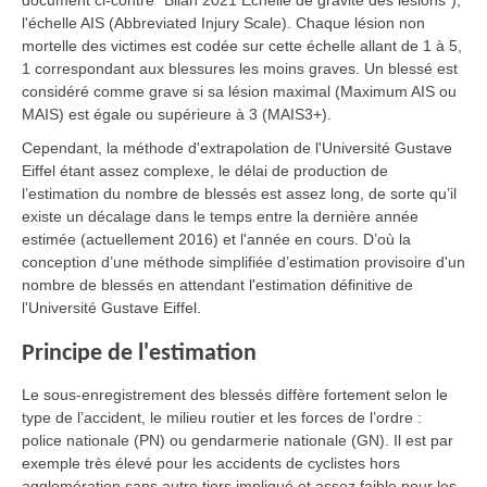
document ci-contre "Bilan 2021 Échelle de gravité des lésions"),
l'échelle AIS (Abbreviated Injury Scale). Chaque lésion non
mortelle des victimes est codée sur cette échelle allant de 1 à 5,
1 correspondant aux blessures les moins graves. Un blessé est
considéré comme grave si sa lésion maximal (Maximum AIS ou
MAIS) est égale ou supérieure à 3 (MAIS3+).
Cependant, la méthode d'extrapolation de l'Université Gustave
Eiffel étant assez complexe, le délai de production de
l’estimation du nombre de blessés est assez long, de sorte qu’il
existe un décalage dans le temps entre la dernière année
estimée (actuellement 2016) et l'année en cours. D’où la
conception d’une méthode simplifiée d’estimation provisoire d'un
nombre de blessés en attendant l'estimation définitive de
l'Université Gustave Eiffel.
Principe de l'estimation
Le sous-enregistrement des blessés diffère fortement selon le
type de l’accident, le milieu routier et les forces de l’ordre :
police nationale (PN) ou gendarmerie nationale (GN). Il est par
exemple très élevé pour les accidents de cyclistes hors
agglomération sans autre tiers impliqué et assez faible pour les