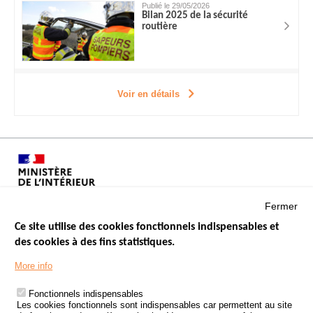
Publié le 29/05/2026
Bilan 2025 de la sécurité
routière
Voir en détails
Fermer
Ce site utilise des cookies fonctionnels indispensables et
des cookies à des fins statistiques.
Menu
LES SITES PUBLICS
More info
Footer
ÉTAT DE L’INSÉCURITÉ ROUTIÈRE
Fonctionnels indispensables
Les cookies fonctionnels sont indispensables car permettent au site
TRAITEMENT DES DONNÉES PERSONNELLES DES ACCIDENTS DE