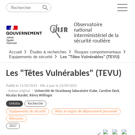
Passer
Plan
au
du
Menu
contenu
site
Observatoire
national
interministériel de la
sécurité routière
Navigation
Accueil
Études & recherches
Risques comportementaux
principale
Equipements de sécurité
Les "Têtes Vulnérables" (TEVU)
Les "Têtes Vulnérables" (TEVU)
Publié le
11/03/2019
-
Mis à jour le 23/09/2021
- Auteur original :
Université de Strasbourg laboratoire ICube, Caroline Deck,
Nicolas Burdet, Rémy Willinger
Unistra
Recherche
Equipements de sécurité
Vélos et engins de déplacement personnel
Blessures
2017