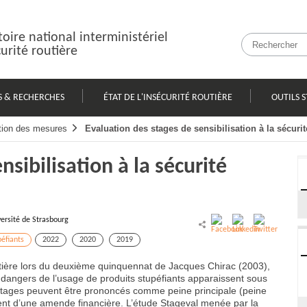
oire national interministériel
curité routière
S & RECHERCHES
ÉTAT DE L'INSÉCURITÉ ROUTIÈRE
OUTILS S
tion des mesures
Evaluation des stages de sensibilisation à la sécur
nsibilisation à la sécurité
ersité de Strasbourg
péfiants
2022
2020
2019
outière lors du deuxième quinquennat de Jacques Chirac (2003),
ux dangers de l’usage de produits stupéfiants apparaissent sous
s stages peuvent être prononcés comme peine principale (peine
nt d’une amende financière. L’étude Stageval menée par la