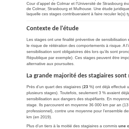
Cour d’appel de Colmar et l’Université de Strasbourg éval
de Colmar, Strasbourg et Mulhouse. Une étude juridique 
laquelle ces stages contribueraient à faire reculer le(s) t
Contexte de l'étude
Les stages ont une finalité préventive de sensibilisation
le risque de réitération des comportements à risque. A l
sensibilisation sont obligatoires dès lors qu’ils sont pro
République par exemple). Ces stages peuvent être impo
alternative aux poursuites.
La grande majorité des stagiaires son
Près d’un quart des stagiaires (
23
%) ont déjà effectué 
plusieurs stages). Toutefois, seulement 3 % avaient déjà 
sensibilisation aux dangers des stupéfiants. En moyenne,
stage. Ils parcourent en moyenne 36 000 km par an (13 
professionnel), contre une moyenne pour l’ensemble des
km (en 2019).
Plus d’un tiers à la moitié des stagiaires a commis
une o