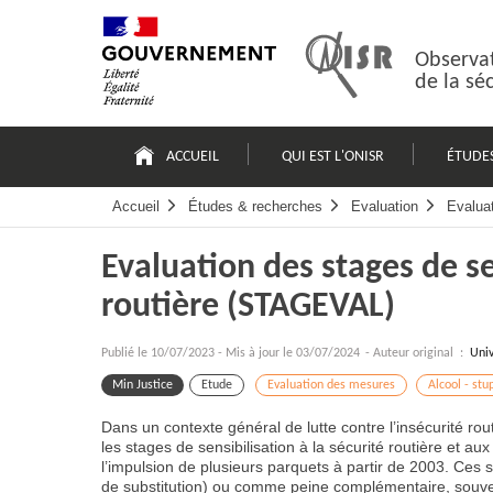
Passer
Plan
au
du
contenu
site
Observat
de la sé
Navigation
principale
ACCUEIL
QUI EST L'ONISR
ÉTUDE
Accueil
Études & recherches
Evaluation
Evalua
Evaluation des stages de se
routière (STAGEVAL)
Publié le
10/07/2023
-
Mis à jour le 03/07/2024
- Auteur original :
Univ
Min Justice
Etude
Evaluation des mesures
Alcool - stu
Dans un contexte général de lutte contre l’insécurité r
les stages de sensibilisation à la sécurité routière et a
l’impulsion de plusieurs parquets à partir de 2003. Ce
de substitution) ou comme peine complémentaire, souve