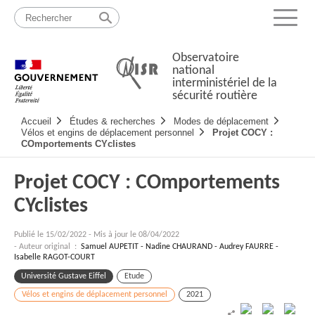
Passer
Plan
au
du
Menu
contenu
site
Observatoire
national
interministériel de la
sécurité routière
Navigation
Accueil
Études & recherches
Modes de déplacement
principale
Vélos et engins de déplacement personnel
Projet COCY :
COmportements CYclistes
Projet COCY : COmportements
CYclistes
Publié le
15/02/2022
-
Mis à jour le 08/04/2022
- Auteur original :
Samuel AUPETIT - Nadine CHAURAND - Audrey FAURRE -
Isabelle RAGOT-COURT
Université Gustave Eiffel
Etude
Vélos et engins de déplacement personnel
2021