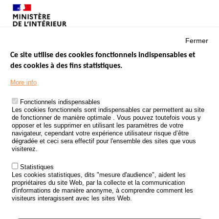
Fermer
Ce site utilise des cookies fonctionnels indispensables et
des cookies à des fins statistiques.
Menu
LES SITES PUBLICS
More info
Footer
ÉTAT DE L’INSÉCURITÉ ROUTIÈRE
Fonctionnels indispensables
Les cookies fonctionnels sont indispensables car permettent au site
TRAITEMENT DES DONNÉES PERSONNELLES DES ACCIDENTS DE
de fonctionner de manière optimale . Vous pouvez toutefois vous y
LA ROUTE
opposer et les supprimer en utilisant les paramètres de votre
navigateur, cependant votre expérience utilisateur risque d’être
ETUDES ET RECHERCHES
dégradée et ceci sera effectif pour l'ensemble des sites que vous
visiterez.
APPEL À PROJETS
Statistiques
POLITIQUE DE SÉCURITÉ ROUTIÈRE
Les cookies statistiques, dits "mesure d'audience", aident les
propriétaires du site Web, par la collecte et la communication
d'informations de manière anonyme, à comprendre comment les
Outils
AGENDA
visiteurs interagissent avec les sites Web.
FAQ