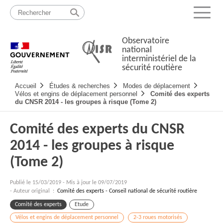
Passer
Plan
au
du
Menu
contenu
site
Observatoire
national
interministériel de la
sécurité routière
Navigation
Accueil
Études & recherches
Modes de déplacement
principale
Vélos et engins de déplacement personnel
Comité des experts
du CNSR 2014 - les groupes à risque (Tome 2)
Comité des experts du CNSR
2014 - les groupes à risque
(Tome 2)
Publié le
15/03/2019
-
Mis à jour le 09/07/2019
- Auteur original :
Comité des experts - Conseil national de sécurité routière
Comité des experts
Etude
Vélos et engins de déplacement personnel
2-3 roues motorisés