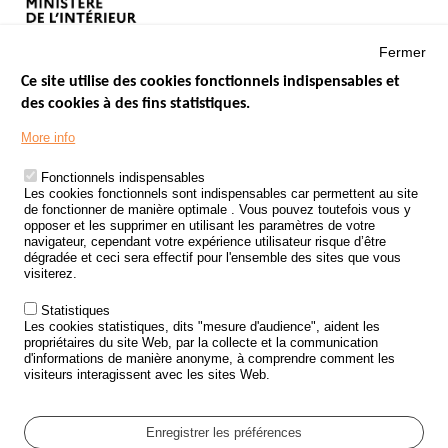
Fermer
Ce site utilise des cookies fonctionnels indispensables et
des cookies à des fins statistiques.
Menu
LES SITES PUBLICS
More info
Footer
ÉTAT DE L’INSÉCURITÉ ROUTIÈRE
Fonctionnels indispensables
Les cookies fonctionnels sont indispensables car permettent au site
TRAITEMENT DES DONNÉES PERSONNELLES DES ACCIDENTS DE
de fonctionner de manière optimale . Vous pouvez toutefois vous y
LA ROUTE
opposer et les supprimer en utilisant les paramètres de votre
navigateur, cependant votre expérience utilisateur risque d’être
ETUDES ET RECHERCHES
dégradée et ceci sera effectif pour l'ensemble des sites que vous
visiterez.
APPEL À PROJETS
Statistiques
POLITIQUE DE SÉCURITÉ ROUTIÈRE
Les cookies statistiques, dits "mesure d'audience", aident les
propriétaires du site Web, par la collecte et la communication
d'informations de manière anonyme, à comprendre comment les
Outils
AGENDA
visiteurs interagissent avec les sites Web.
FAQ
GLOSSAIRE
Enregistrer les préférences