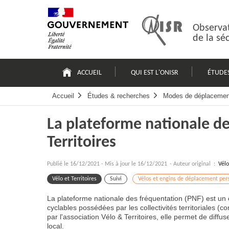
Passer
Plan
au
du
contenu
site
Observat
de la sé
Navigation
principale
ACCUEIL
QUI EST L'ONISR
ÉTUDE
Accueil
Études & recherches
Modes de déplacemen
La plateforme nationale de
Territoires
Publié le
16/12/2021
-
Mis à jour le 16/12/2021
- Auteur original :
Vélo
Vélo et Territoires
Suivi
Vélos et engins de déplacement per
La plateforme nationale des fréquentation (PNF) est un 
cyclables possédées par les collectivités territoriales 
par l'association Vélo & Territoires, elle permet de diffu
local.