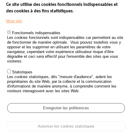
Ce site utilise des cookies fonctionnels indispensables et
des cookies à des fins statistiques.
Menu
LES SITES PUBLICS
More info
Footer
ÉTAT DE L’INSÉCURITÉ ROUTIÈRE
Fonctionnels indispensables
Les cookies fonctionnels sont indispensables car permettent au site
TRAITEMENT DES DONNÉES PERSONNELLES DES ACCIDENTS DE
de fonctionner de manière optimale . Vous pouvez toutefois vous y
LA ROUTE
opposer et les supprimer en utilisant les paramètres de votre
navigateur, cependant votre expérience utilisateur risque d’être
ETUDES ET RECHERCHES
dégradée et ceci sera effectif pour l'ensemble des sites que vous
visiterez.
APPEL À PROJETS
Statistiques
POLITIQUE DE SÉCURITÉ ROUTIÈRE
Les cookies statistiques, dits "mesure d'audience", aident les
propriétaires du site Web, par la collecte et la communication
d'informations de manière anonyme, à comprendre comment les
Outils
AGENDA
visiteurs interagissent avec les sites Web.
FAQ
GLOSSAIRE
Enregistrer les préférences
Cookie settings
Autoriser les cookies statistiques
Menu
Plan du site
Protection des données personnelles et Cookies