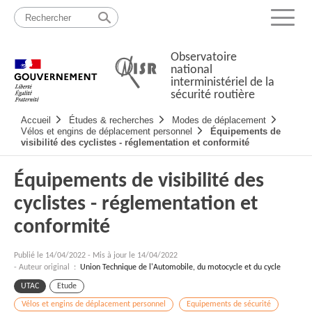
Passer
Plan
au
du
Menu
contenu
site
Observatoire
national
interministériel de la
sécurité routière
Navigation
Accueil
Études & recherches
Modes de déplacement
principale
Vélos et engins de déplacement personnel
Équipements de
visibilité des cyclistes - réglementation et conformité
Équipements de visibilité des
cyclistes - réglementation et
conformité
Publié le
14/04/2022
-
Mis à jour le 14/04/2022
- Auteur original :
Union Technique de l'Automobile, du motocycle et du cycle
UTAC
Etude
Vélos et engins de déplacement personnel
Equipements de sécurité