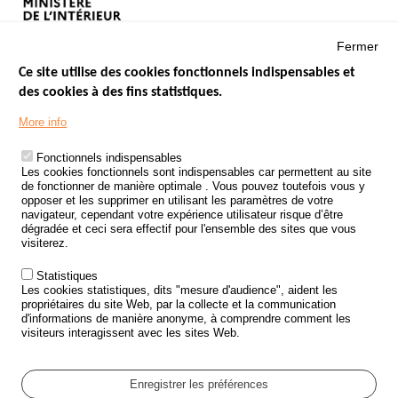
Fermer
Ce site utilise des cookies fonctionnels indispensables et
des cookies à des fins statistiques.
Menu
LES SITES PUBLICS
More info
Footer
ÉTAT DE L’INSÉCURITÉ ROUTIÈRE
Fonctionnels indispensables
Les cookies fonctionnels sont indispensables car permettent au site
TRAITEMENT DES DONNÉES PERSONNELLES DES ACCIDENTS DE
de fonctionner de manière optimale . Vous pouvez toutefois vous y
LA ROUTE
opposer et les supprimer en utilisant les paramètres de votre
navigateur, cependant votre expérience utilisateur risque d’être
ETUDES ET RECHERCHES
dégradée et ceci sera effectif pour l'ensemble des sites que vous
visiterez.
APPEL À PROJETS
Statistiques
POLITIQUE DE SÉCURITÉ ROUTIÈRE
Les cookies statistiques, dits "mesure d'audience", aident les
propriétaires du site Web, par la collecte et la communication
d'informations de manière anonyme, à comprendre comment les
Outils
AGENDA
visiteurs interagissent avec les sites Web.
FAQ
GLOSSAIRE
Enregistrer les préférences