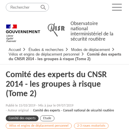
Passer
Plan
au
du
Menu
contenu
site
Observatoire
national
interministériel de la
sécurité routière
Navigation
Accueil
Études & recherches
Modes de déplacement
principale
Vélos et engins de déplacement personnel
Comité des experts
du CNSR 2014 - les groupes à risque (Tome 2)
Comité des experts du CNSR
2014 - les groupes à risque
(Tome 2)
Publié le
15/03/2019
-
Mis à jour le 09/07/2019
- Auteur original :
Comité des experts - Conseil national de sécurité routière
Comité des experts
Etude
Vélos et engins de déplacement personnel
2-3 roues motorisés