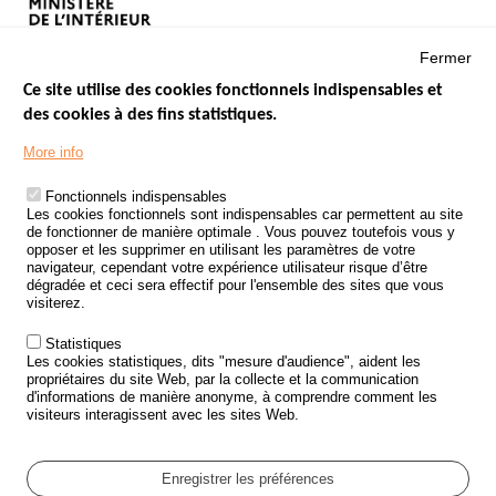
Fermer
Ce site utilise des cookies fonctionnels indispensables et
des cookies à des fins statistiques.
Menu
LES SITES PUBLICS
More info
Footer
ÉTAT DE L’INSÉCURITÉ ROUTIÈRE
Fonctionnels indispensables
Les cookies fonctionnels sont indispensables car permettent au site
TRAITEMENT DES DONNÉES PERSONNELLES DES ACCIDENTS DE
de fonctionner de manière optimale . Vous pouvez toutefois vous y
LA ROUTE
opposer et les supprimer en utilisant les paramètres de votre
navigateur, cependant votre expérience utilisateur risque d’être
ETUDES ET RECHERCHES
dégradée et ceci sera effectif pour l'ensemble des sites que vous
visiterez.
APPEL À PROJETS
Statistiques
POLITIQUE DE SÉCURITÉ ROUTIÈRE
Les cookies statistiques, dits "mesure d'audience", aident les
propriétaires du site Web, par la collecte et la communication
d'informations de manière anonyme, à comprendre comment les
Outils
AGENDA
visiteurs interagissent avec les sites Web.
FAQ
GLOSSAIRE
Enregistrer les préférences