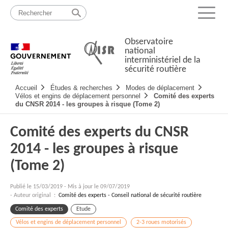
Passer
Plan
au
du
Menu
contenu
site
Observatoire
national
interministériel de la
sécurité routière
Navigation
Accueil
Études & recherches
Modes de déplacement
principale
Vélos et engins de déplacement personnel
Comité des experts
du CNSR 2014 - les groupes à risque (Tome 2)
Comité des experts du CNSR
2014 - les groupes à risque
(Tome 2)
Publié le
15/03/2019
-
Mis à jour le 09/07/2019
- Auteur original :
Comité des experts - Conseil national de sécurité routière
Comité des experts
Etude
Vélos et engins de déplacement personnel
2-3 roues motorisés