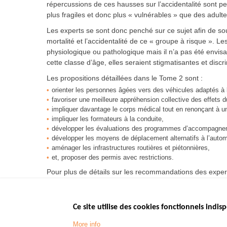
répercussions de ces hausses sur l’accidentalité sont pe
plus fragiles et donc plus « vulnérables » que des adulte
Les experts se sont donc penché sur ce sujet afin de s
mortalité et l’accidentalité de ce « groupe à risque ». L
physiologique ou pathologique mais il n’a pas été envi
cette classe d’âge, elles seraient stigmatisantes et discr
Les propositions détaillées dans le Tome 2 sont :
orienter les personnes âgées vers des véhicules adaptés à 
favoriser une meilleure appréhension collective des effets du
impliquer davantage le corps médical tout en renonçant à u
impliquer les formateurs à la conduite,
développer les évaluations des programmes d’accompagne
développer les moyens de déplacement alternatifs à l’autom
aménager les infrastructures routières et piétonnières,
et, proposer des permis avec restrictions.
Pour plus de détails sur les recommandations des experts
Ce site utilise des cookies fonctionnels indisp
Menu
LES SITES PUBL
Footer
More info