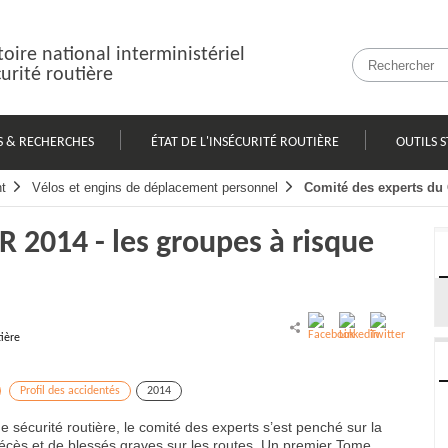
oire national interministériel
curité routière
S & RECHERCHES
ÉTAT DE L'INSÉCURITÉ ROUTIÈRE
OUTILS S
t
Vélos et engins de déplacement personnel
Comité des experts du 
 2014 - les groupes à risque
tière
Profil des accidentés
2014
 sécurité routière, le comité des experts s’est penché sur la
décès et de blessés graves sur les routes. Un premier Tome