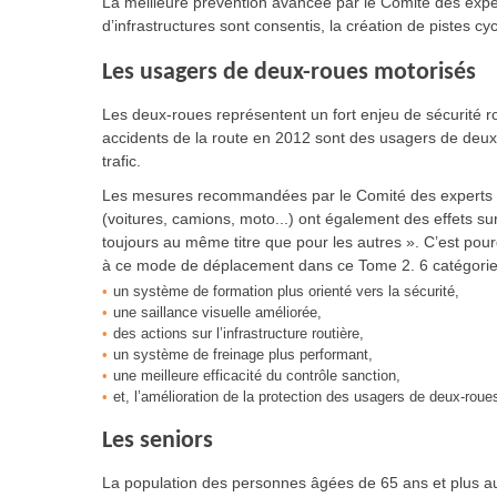
La meilleure prévention avancée par le Comité des expe
d’infrastructures sont consentis, la création de pistes cy
Les usagers de deux-roues motorisés
Les deux-roues représentent un fort enjeu de sécurité r
accidents de la route en 2012 sont des usagers de deux-
trafic.
Les mesures recommandées par le Comité des experts p
(voitures, camions, moto...) ont également des effets s
toujours au même titre que pour les autres ». C’est pou
à ce mode de déplacement dans ce Tome 2. 6 catégorie
un système de formation plus orienté vers la sécurité,
une saillance visuelle améliorée,
des actions sur l’infrastructure routière,
un système de freinage plus performant,
une meilleure efficacité du contrôle sanction,
et, l’amélioration de la protection des usagers de deux-rou
Les seniors
La population des personnes âgées de 65 ans et plus aug