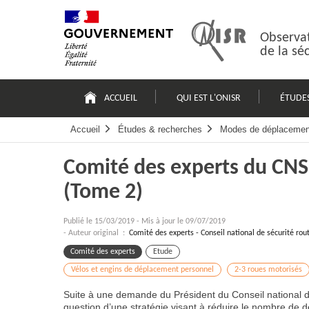
Passer
Plan
au
du
contenu
site
Observat
de la sé
Navigation
principale
ACCUEIL
QUI EST L'ONISR
ÉTUDE
Accueil
Études & recherches
Modes de déplacemen
Comité des experts du CNSR
(Tome 2)
Publié le
15/03/2019
-
Mis à jour le 09/07/2019
- Auteur original :
Comité des experts - Conseil national de sécurité rou
Comité des experts
Etude
Vélos et engins de déplacement personnel
2-3 roues motorisés
Suite à une demande du Président du Conseil national de
question d’une stratégie visant à réduire le nombre de 