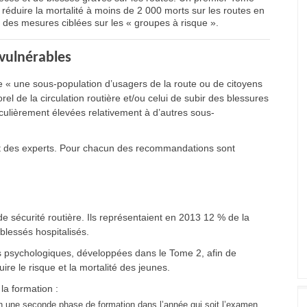
éduire la mortalité à moins de 2 000 morts sur les routes en
es mesures ciblées sur les « groupes à risque ».
 vulnérables
 « une sous-population d’usagers de la route ou de citoyens
el de la circulation routière et/ou celui de subir des blessures
ticulièrement élevées relativement à d’autres sous-
ort des experts. Pour chacun des recommandations sont
e sécurité routière. Ils représentaient en 2013 12 % de la
lessés hospitalisés.
s psychologiques, développées dans le Tome 2, afin de
re le risque et la mortalité des jeunes.
la formation :
en une seconde phase de formation dans l’année qui soit l’examen,