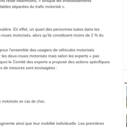
rts reste néanmoins, « lorsque les investissements
clables séparées du trafic motorisé ».
outière. En effet, un quart des personnes tuées dans les
roues motorisés, alors qu’ils constituent moins de 2 % du
our l’ensemble des usagers de véhicules motorisés
ur les deux-roues motorisés mais selon les experts « pas
rquoi le Comité des experts a proposé des actions spécifiques
s de mesures sont envisagées :
es motorisés en cas de choc.
mente ainsi que leur mobilité individuelle. Les premières