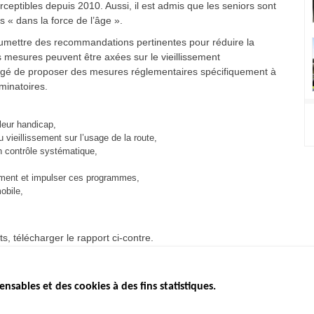
rceptibles depuis 2010. Aussi, il est admis que les seniors sont
s « dans la force de l’âge ».
oumettre des recommandations pertinentes pour réduire la
es mesures peuvent être axées sur le vieillissement
sagé de proposer des mesures réglementaires spécifiquement à
iminatoires.
leur handicap,
 vieillissement sur l’usage de la route,
n contrôle systématique,
ment et impulser ces programmes,
obile,
, télécharger le rapport ci-contre.
ensables et des cookies à des fins statistiques.
ICS
ÉTAT DE L’INSÉCURITÉ
ETUDES ET
ROUTIÈRE