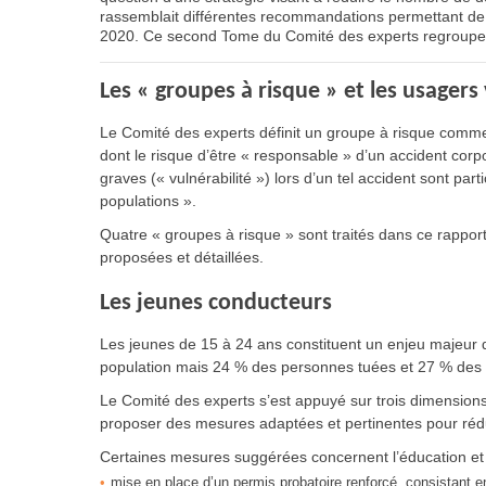
rassemblait différentes recommandations permettant de r
2020. Ce second Tome du Comité des experts regroupe d
Les « groupes à risque » et les usagers
Le Comité des experts définit un groupe à risque comme
dont le risque d’être « responsable » d’un accident corpor
graves (« vulnérabilité ») lors d’un tel accident sont par
populations ».
Quatre « groupes à risque » sont traités dans ce rapp
proposées et détaillées.
Les jeunes conducteurs
Les jeunes de 15 à 24 ans constituent un enjeu majeur d
population mais 24 % des personnes tuées et 27 % des b
Le Comité des experts s’est appuyé sur trois dimension
proposer des mesures adaptées et pertinentes pour rédui
Certaines mesures suggérées concernent l’éducation et 
mise en place d’un permis probatoire renforcé, consistant 