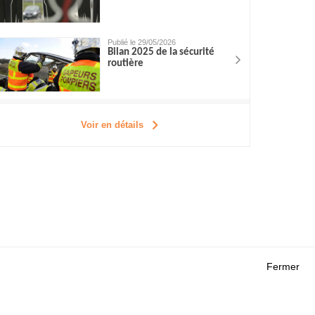
Publié le 29/05/2026
Bilan 2025 de la sécurité
routière
Voir en détails
Fermer
Outils
 RECHERCHES
AGENDA