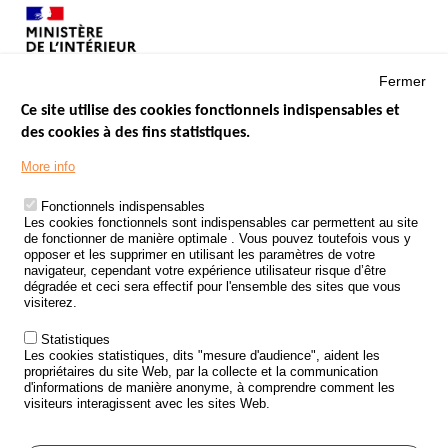
Fermer
Ce site utilise des cookies fonctionnels indispensables et
des cookies à des fins statistiques.
Menu
LES SITES PUBLICS
More info
Footer
ÉTAT DE L’INSÉCURITÉ ROUTIÈRE
Fonctionnels indispensables
Les cookies fonctionnels sont indispensables car permettent au site
TRAITEMENT DES DONNÉES PERSONNELLES DES ACCIDENTS DE
de fonctionner de manière optimale . Vous pouvez toutefois vous y
LA ROUTE
opposer et les supprimer en utilisant les paramètres de votre
navigateur, cependant votre expérience utilisateur risque d’être
ETUDES ET RECHERCHES
dégradée et ceci sera effectif pour l'ensemble des sites que vous
visiterez.
APPEL À PROJETS
Statistiques
POLITIQUE DE SÉCURITÉ ROUTIÈRE
Les cookies statistiques, dits "mesure d'audience", aident les
propriétaires du site Web, par la collecte et la communication
d'informations de manière anonyme, à comprendre comment les
Outils
AGENDA
visiteurs interagissent avec les sites Web.
FAQ