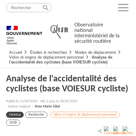
Passer
Plan
au
du
Menu
contenu
site
Observatoire
national
interministériel de la
sécurité routière
Navigation
Accueil
Études & recherches
Modes de déplacement
principale
Vélos et engins de déplacement personnel
Analyse de
l'accidentalité des cyclistes (base VOIESUR cycliste)
Analyse de l'accidentalité des
cyclistes (base VOIESUR cycliste)
Publié le
11/03/2019
-
Mis à jour le 18/05/2019
- Auteur original :
Rose Marie Sibel
Cerema
Recherche
Vélos et engins de déplacement personnel
2018