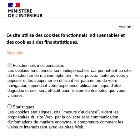
Fermer
Ce site utilise des cookies fonctionnels indispensables et
des cookies à des fins statistiques.
Menu
LES SITES PUBLICS
More info
Footer
ÉTAT DE L’INSÉCURITÉ ROUTIÈRE
Fonctionnels indispensables
Les cookies fonctionnels sont indispensables car permettent au site
TRAITEMENT DES DONNÉES PERSONNELLES DES ACCIDENTS DE
de fonctionner de manière optimale . Vous pouvez toutefois vous y
LA ROUTE
opposer et les supprimer en utilisant les paramètres de votre
navigateur, cependant votre expérience utilisateur risque d’être
ETUDES ET RECHERCHES
dégradée et ceci sera effectif pour l'ensemble des sites que vous
visiterez.
APPEL À PROJETS
Statistiques
POLITIQUE DE SÉCURITÉ ROUTIÈRE
Les cookies statistiques, dits "mesure d'audience", aident les
propriétaires du site Web, par la collecte et la communication
d'informations de manière anonyme, à comprendre comment les
Outils
AGENDA
visiteurs interagissent avec les sites Web.
FAQ