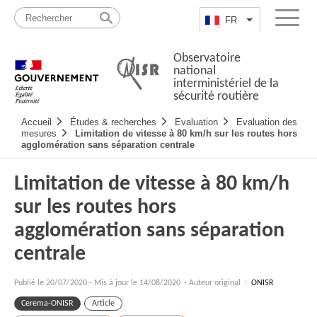
Passer
Plan
au
du
FR
Lister les actio
Menu
contenu
site
Observatoire
national
interministériel de la
sécurité routière
Navigation
Accueil
Études & recherches
Evaluation
Evaluation des
principale
mesures
Limitation de vitesse à 80 km/h sur les routes hors
agglomération sans séparation centrale
Limitation de vitesse à 80 km/h
sur les routes hors
agglomération sans séparation
centrale
Publié le
20/07/2020
-
Mis à jour le 14/08/2020
- Auteur original :
ONISR
Cerema-ONISR
Article