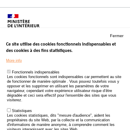
Fermer
Ce site utilise des cookies fonctionnels indispensables et
des cookies à des fins statistiques.
Menu
LES SITES PUBLICS
More info
Footer
ÉTAT DE L’INSÉCURITÉ ROUTIÈRE
Fonctionnels indispensables
Les cookies fonctionnels sont indispensables car permettent au site
TRAITEMENT DES DONNÉES PERSONNELLES DES ACCIDENTS DE
de fonctionner de manière optimale . Vous pouvez toutefois vous y
LA ROUTE
opposer et les supprimer en utilisant les paramètres de votre
navigateur, cependant votre expérience utilisateur risque d’être
ETUDES ET RECHERCHES
dégradée et ceci sera effectif pour l'ensemble des sites que vous
visiterez.
APPEL À PROJETS
Statistiques
POLITIQUE DE SÉCURITÉ ROUTIÈRE
Les cookies statistiques, dits "mesure d'audience", aident les
propriétaires du site Web, par la collecte et la communication
d'informations de manière anonyme, à comprendre comment les
Outils
AGENDA
visiteurs interagissent avec les sites Web.