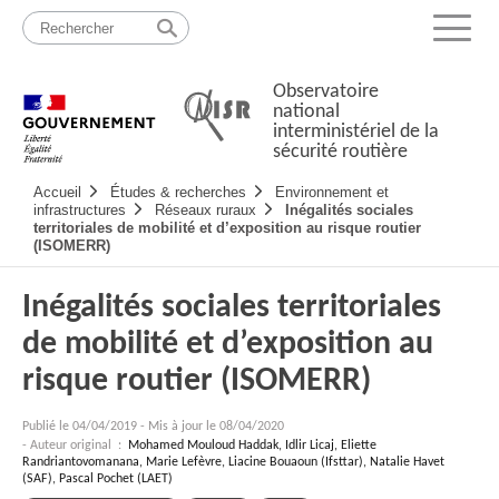
Passer
Plan
au
du
Menu
contenu
site
Observatoire
national
interministériel de la
sécurité routière
Navigation
Accueil
Études & recherches
Environnement et
principale
infrastructures
Réseaux ruraux
Inégalités sociales
territoriales de mobilité et d’exposition au risque routier
(ISOMERR)
Inégalités sociales territoriales
de mobilité et d’exposition au
risque routier (ISOMERR)
Publié le
04/04/2019
-
Mis à jour le 08/04/2020
- Auteur original :
Mohamed Mouloud Haddak, Idlir Licaj, Eliette
Randriantovomanana, Marie Lefèvre, Liacine Bouaoun (Ifsttar), Natalie Havet
(SAF), Pascal Pochet (LAET)