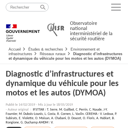
Passer
Plan
au
du
Menu
contenu
site
Observatoire
national
interministériel de la
sécurité routière
Navigation
Accueil
Études & recherches
Environnement et
principale
infrastructures
Réseaux ruraux
Diagnostic d’infrastructures
et dynamique du véhicule pour les motos et les autos (DYMOA)
Diagnostic d’infrastructures et
dynamique du véhicule pour les
motos et les autos (DYMOA)
Publié le
14/02/2019
-
Mis à jour le 18/05/2019
- Auteur original :
IFSTTAR : T. Serre, M. Guilbot, C. Perrin, C. Naude, J-Y.
Fournier, M. Dubois-Lounis, L. Costa, R. Cornen, L. Vaslin. CEREMA : V. Ledoux, P.
Subirats, E. Violette, O. Moisan, A. Chabani, D. Doucet, O. Floris, A. Hublart, B.
Rongione, G. Duchamp AMDM : V.