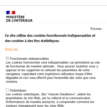
Fermer
Ce site utilise des cookies fonctionnels indispensables et
des cookies à des fins statistiques.
Menu
LES SITES PUBLICS
More info
Footer
ÉTAT DE L’INSÉCURITÉ ROUTIÈRE
Fonctionnels indispensables
Les cookies fonctionnels sont indispensables car permettent au site
TRAITEMENT DES DONNÉES PERSONNELLES DES ACCIDENTS DE
de fonctionner de manière optimale . Vous pouvez toutefois vous y
LA ROUTE
opposer et les supprimer en utilisant les paramètres de votre
navigateur, cependant votre expérience utilisateur risque d’être
ETUDES ET RECHERCHES
dégradée et ceci sera effectif pour l'ensemble des sites que vous
visiterez.
APPEL À PROJETS
Statistiques
POLITIQUE DE SÉCURITÉ ROUTIÈRE
Les cookies statistiques, dits "mesure d'audience", aident les
propriétaires du site Web, par la collecte et la communication
d'informations de manière anonyme, à comprendre comment les
Outils
AGENDA
visiteurs interagissent avec les sites Web.