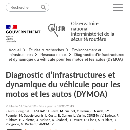
Passer
Plan
au
du
Menu
contenu
site
Observatoire
national
interministériel de la
sécurité routière
Navigation
Accueil
Études & recherches
Environnement et
principale
infrastructures
Réseaux ruraux
Diagnostic d’infrastructures
et dynamique du véhicule pour les motos et les autos (DYMOA)
Diagnostic d’infrastructures et
dynamique du véhicule pour les
motos et les autos (DYMOA)
Publié le
14/02/2019
-
Mis à jour le 18/05/2019
- Auteur original :
IFSTTAR : T. Serre, M. Guilbot, C. Perrin, C. Naude, J-Y.
Fournier, M. Dubois-Lounis, L. Costa, R. Cornen, L. Vaslin. CEREMA : V. Ledoux, P.
Subirats, E. Violette, O. Moisan, A. Chabani, D. Doucet, O. Floris, A. Hublart, B.
Rongione, G. Duchamp AMDM : V.