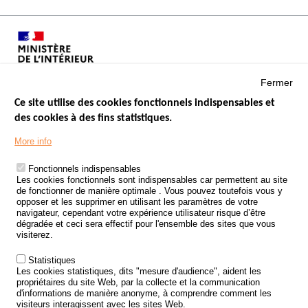
Fermer
Ce site utilise des cookies fonctionnels indispensables et
des cookies à des fins statistiques.
Menu
LES SITES PUBLICS
More info
Footer
ÉTAT DE L’INSÉCURITÉ ROUTIÈRE
Fonctionnels indispensables
Les cookies fonctionnels sont indispensables car permettent au site
TRAITEMENT DES DONNÉES PERSONNELLES DES ACCIDENTS DE
de fonctionner de manière optimale . Vous pouvez toutefois vous y
LA ROUTE
opposer et les supprimer en utilisant les paramètres de votre
navigateur, cependant votre expérience utilisateur risque d’être
ETUDES ET RECHERCHES
dégradée et ceci sera effectif pour l'ensemble des sites que vous
visiterez.
APPEL À PROJETS
Statistiques
POLITIQUE DE SÉCURITÉ ROUTIÈRE
Les cookies statistiques, dits "mesure d'audience", aident les
propriétaires du site Web, par la collecte et la communication
d'informations de manière anonyme, à comprendre comment les
Outils
AGENDA
visiteurs interagissent avec les sites Web.