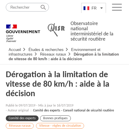
Passer
Plan
au
du
FR
Lister les actio
Menu
contenu
site
Observatoire
national
interministériel de la
sécurité routière
Navigation
Accueil
Études & recherches
Environnement et
principale
infrastructures
Réseaux ruraux
Dérogation à la limitation
de vitesse de 80 km/h : aide à la décision
Dérogation à la limitation de
vitesse de 80 km/h : aide à la
décision
Publié le
09/07/2019
-
Mis à jour le 16/07/2019
- Auteur original :
Comité des experts - Conseil national de sécurité routière
Comité des experts
Bonnes pratiques
Réseaux ruraux
Vitesse - règles de circulation