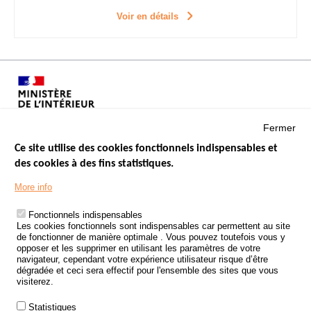
Voir en détails
Fermer
Ce site utilise des cookies fonctionnels indispensables et
des cookies à des fins statistiques.
Menu
LES SITES PUBLICS
More info
Footer
ÉTAT DE L’INSÉCURITÉ ROUTIÈRE
Fonctionnels indispensables
Les cookies fonctionnels sont indispensables car permettent au site
TRAITEMENT DES DONNÉES PERSONNELLES DES ACCIDENTS DE
de fonctionner de manière optimale . Vous pouvez toutefois vous y
LA ROUTE
opposer et les supprimer en utilisant les paramètres de votre
navigateur, cependant votre expérience utilisateur risque d’être
ETUDES ET RECHERCHES
dégradée et ceci sera effectif pour l'ensemble des sites que vous
visiterez.
APPEL À PROJETS
Statistiques
POLITIQUE DE SÉCURITÉ ROUTIÈRE