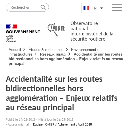
Passer
Plan
au
du
FR
Lister les actio
Menu
contenu
site
Observatoire
national
interministériel de la
sécurité routière
Navigation
Accueil
Études & recherches
Environnement et
principale
infrastructures
Réseaux ruraux
Accidentalité sur les routes
bidirectionnelles hors agglomération – Enjeux relatifs au réseau
principal
Accidentalité sur les routes
bidirectionnelles hors
agglomération – Enjeux relatifs
au réseau principal
Publié le
14/02/2019
-
Mis à jour le 18/05/2019
- Auteur original :
Equipe : ONISR / Achèvement : Avril 2018