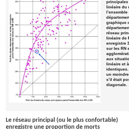
principales
linéaire du
l’ensemble 
département
graphique c
département
réseau prin
linéaire de
enregistre 
sur les RN 
agglomérat
aux situati
linéaire et 
identiques.
un moindre 
s’il était 
diagonale.
Le réseau principal (ou le plus confortable)
enregistre une proportion de morts