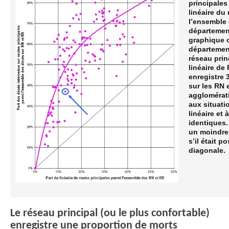
principales
linéaire du
l’ensemble 
département
graphique c
département
réseau prin
linéaire de
enregistre 
sur les RN 
agglomérat
aux situati
linéaire et 
identiques.
un moindre 
s’il était 
diagonale.
Le réseau principal (ou le plus confortable)
enregistre une proportion de morts