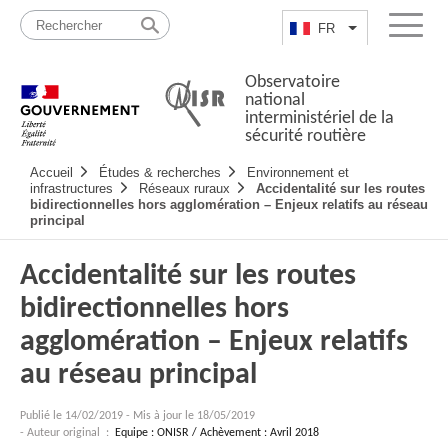
Passer
Plan
au
du
FR
Lister les actio
Menu
contenu
site
Observatoire
national
interministériel de la
sécurité routière
Navigation
Accueil
Études & recherches
Environnement et
principale
infrastructures
Réseaux ruraux
Accidentalité sur les routes
bidirectionnelles hors agglomération – Enjeux relatifs au réseau
principal
Accidentalité sur les routes
bidirectionnelles hors
agglomération – Enjeux relatifs
au réseau principal
Publié le
14/02/2019
-
Mis à jour le 18/05/2019
- Auteur original :
Equipe : ONISR / Achèvement : Avril 2018