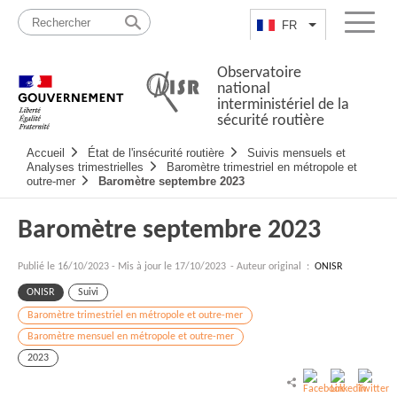
Passer
Plan
au
du
FR
Lister les actio
Menu
contenu
site
Observatoire
national
interministériel de la
sécurité routière
Navigation
Accueil
État de l'insécurité routière
Suivis mensuels et
principale
Analyses trimestrielles
Baromètre trimestriel en métropole et
outre-mer
Baromètre septembre 2023
Baromètre septembre 2023
Publié le
16/10/2023
-
Mis à jour le 17/10/2023
- Auteur original :
ONISR
ONISR
Suivi
Baromètre trimestriel en métropole et outre-mer
Baromètre mensuel en métropole et outre-mer
2023