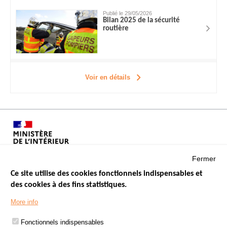
Publié le 29/05/2026
Bilan 2025 de la sécurité
routière
Voir en détails
Fermer
Ce site utilise des cookies fonctionnels indispensables et
des cookies à des fins statistiques.
Menu
LES SITES PUBLICS
More info
Footer
ÉTAT DE L’INSÉCURITÉ ROUTIÈRE
Fonctionnels indispensables