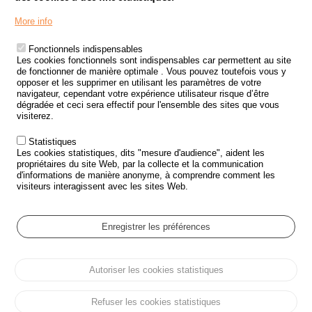
Menu
LES SITES PUBLICS
More info
Footer
ÉTAT DE L’INSÉCURITÉ ROUTIÈRE
Fonctionnels indispensables
Les cookies fonctionnels sont indispensables car permettent au site
TRAITEMENT DES DONNÉES PERSONNELLES DES ACCIDENTS DE
de fonctionner de manière optimale . Vous pouvez toutefois vous y
LA ROUTE
opposer et les supprimer en utilisant les paramètres de votre
navigateur, cependant votre expérience utilisateur risque d’être
ETUDES ET RECHERCHES
dégradée et ceci sera effectif pour l'ensemble des sites que vous
visiterez.
APPEL À PROJETS
Statistiques
POLITIQUE DE SÉCURITÉ ROUTIÈRE
Les cookies statistiques, dits "mesure d'audience", aident les
propriétaires du site Web, par la collecte et la communication
d'informations de manière anonyme, à comprendre comment les
Outils
AGENDA
visiteurs interagissent avec les sites Web.
FAQ
GLOSSAIRE
Enregistrer les préférences
Cookie settings
Autoriser les cookies statistiques
Menu
Plan du site
Protection des données personnelles et Cookies
Pied
Gérer les cookies
Accessibilité
Mentions légales
de
Refuser les cookies statistiques
page