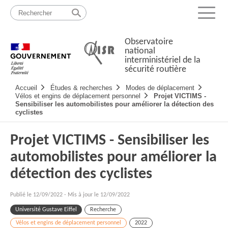
Passer
Plan
au
du
Menu
contenu
site
Observatoire
national
interministériel de la
sécurité routière
Navigation
Accueil
Études & recherches
Modes de déplacement
principale
Vélos et engins de déplacement personnel
Projet VICTIMS -
Sensibiliser les automobilistes pour améliorer la détection des
cyclistes
Projet VICTIMS - Sensibiliser les
automobilistes pour améliorer la
détection des cyclistes
Publié le
12/09/2022
-
Mis à jour le 12/09/2022
Université Gustave Eiffel
Recherche
Vélos et engins de déplacement personnel
2022