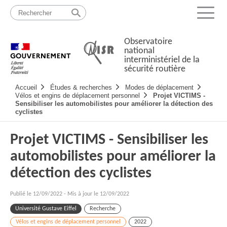
Passer
Plan
au
du
Menu
contenu
site
Observatoire
national
interministériel de la
sécurité routière
Navigation
Accueil
Études & recherches
Modes de déplacement
principale
Vélos et engins de déplacement personnel
Projet VICTIMS -
Sensibiliser les automobilistes pour améliorer la détection des
cyclistes
Projet VICTIMS - Sensibiliser les
automobilistes pour améliorer la
détection des cyclistes
Publié le
12/09/2022
-
Mis à jour le 12/09/2022
Université Gustave Eiffel
Recherche
Vélos et engins de déplacement personnel
2022