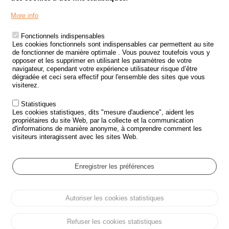
Menu
LES SITES PUBLICS
More info
Footer
ÉTAT DE L’INSÉCURITÉ ROUTIÈRE
Fonctionnels indispensables
Les cookies fonctionnels sont indispensables car permettent au site
TRAITEMENT DES DONNÉES PERSONNELLES DES ACCIDENTS DE
de fonctionner de manière optimale . Vous pouvez toutefois vous y
LA ROUTE
opposer et les supprimer en utilisant les paramètres de votre
navigateur, cependant votre expérience utilisateur risque d’être
ETUDES ET RECHERCHES
dégradée et ceci sera effectif pour l'ensemble des sites que vous
visiterez.
APPEL À PROJETS
Statistiques
POLITIQUE DE SÉCURITÉ ROUTIÈRE
Les cookies statistiques, dits "mesure d'audience", aident les
propriétaires du site Web, par la collecte et la communication
d'informations de manière anonyme, à comprendre comment les
Outils
AGENDA
visiteurs interagissent avec les sites Web.
FAQ
GLOSSAIRE
Enregistrer les préférences
Cookie settings
Autoriser les cookies statistiques
Menu
Plan du site
Protection des données personnelles et Cookies
Pied
Gérer les cookies
Accessibilité
Mentions légales
de
Refuser les cookies statistiques
page