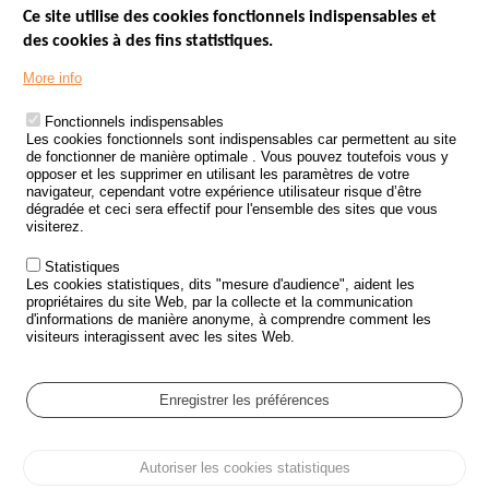
Ce site utilise des cookies fonctionnels indispensables et
des cookies à des fins statistiques.
Menu
LES SITES PUBLICS
More info
Footer
ÉTAT DE L’INSÉCURITÉ ROUTIÈRE
Fonctionnels indispensables
Les cookies fonctionnels sont indispensables car permettent au site
TRAITEMENT DES DONNÉES PERSONNELLES DES ACCIDENTS DE
de fonctionner de manière optimale . Vous pouvez toutefois vous y
LA ROUTE
opposer et les supprimer en utilisant les paramètres de votre
navigateur, cependant votre expérience utilisateur risque d’être
ETUDES ET RECHERCHES
dégradée et ceci sera effectif pour l'ensemble des sites que vous
visiterez.
APPEL À PROJETS
Statistiques
POLITIQUE DE SÉCURITÉ ROUTIÈRE
Les cookies statistiques, dits "mesure d'audience", aident les
propriétaires du site Web, par la collecte et la communication
d'informations de manière anonyme, à comprendre comment les
Outils
AGENDA
visiteurs interagissent avec les sites Web.
FAQ
GLOSSAIRE
Enregistrer les préférences
Cookie settings
Autoriser les cookies statistiques
Menu
Plan du site
Protection des données personnelles et Cookies