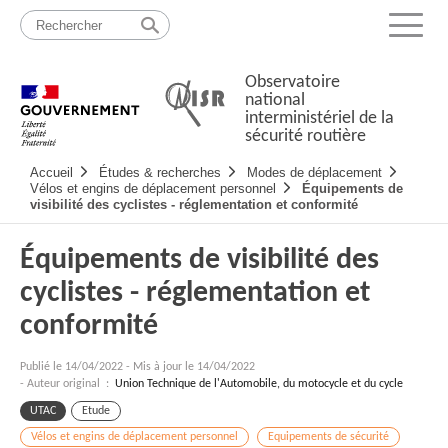
Passer
Plan
au
du
Menu
contenu
site
Observatoire
national
interministériel de la
sécurité routière
Navigation
Accueil
Études & recherches
Modes de déplacement
principale
Vélos et engins de déplacement personnel
Équipements de
visibilité des cyclistes - réglementation et conformité
Équipements de visibilité des
cyclistes - réglementation et
conformité
Publié le
14/04/2022
-
Mis à jour le 14/04/2022
- Auteur original :
Union Technique de l'Automobile, du motocycle et du cycle
UTAC
Etude
Vélos et engins de déplacement personnel
Equipements de sécurité