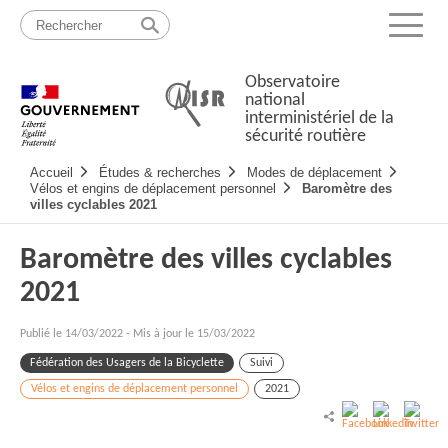
Passer
Plan
au
du
Menu
contenu
site
Observatoire
national
interministériel de la
sécurité routière
Navigation
Accueil
Études & recherches
Modes de déplacement
principale
Vélos et engins de déplacement personnel
Baromètre des
villes cyclables 2021
Baromètre des villes cyclables
2021
Publié le
14/03/2022
-
Mis à jour le 15/03/2022
Fédération des Usagers de la Bicyclette
Suivi
Vélos et engins de déplacement personnel
2021