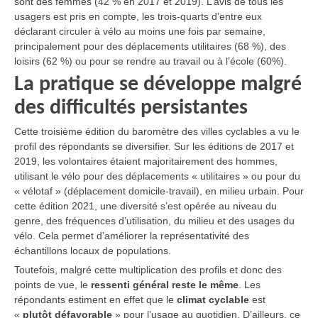
sont des femmes (42 % en 2017 et 2019). L’avis de tous les
usagers est pris en compte, les trois-quarts d’entre eux
déclarant circuler à vélo au moins une fois par semaine,
principalement pour des déplacements utilitaires (68 %), des
loisirs (62 %) ou pour se rendre au travail ou à l’école (60%).
La pratique se développe malgré
des difficultés persistantes
Cette troisième édition du baromètre des villes cyclables a vu le
profil des répondants se diversifier. Sur les éditions de 2017 et
2019, les volontaires étaient majoritairement des hommes,
utilisant le vélo pour des déplacements « utilitaires » ou pour du
« vélotaf » (déplacement domicile-travail), en milieu urbain. Pour
cette édition 2021, une diversité s’est opérée au niveau du
genre, des fréquences d’utilisation, du milieu et des usages du
vélo. Cela permet d’améliorer la représentativité des
échantillons locaux de populations.
Toutefois, malgré cette multiplication des profils et donc des
points de vue, le
ressenti général reste le même
. Les
répondants estiment en effet que le
climat cyclable
est
«
plutôt défavorable
» pour l’usage au quotidien. D’ailleurs, ce