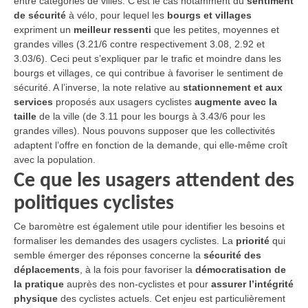
entre catégories de villes. C’est le cas notamment du
sentiment
de sécurité
à vélo, pour lequel les
bourgs et villages
expriment un
meilleur ressenti
que les petites, moyennes et
grandes villes (3.21/6 contre respectivement 3.08, 2.92 et
3.03/6). Ceci peut s’expliquer par le trafic et moindre dans les
bourgs et villages, ce qui contribue à favoriser le sentiment de
sécurité. A l’inverse, la note relative au
stationnement et aux
services
proposés aux usagers cyclistes
augmente avec la
taille
de la ville (de 3.11 pour les bourgs à 3.43/6 pour les
grandes villes). Nous pouvons supposer que les collectivités
adaptent l’offre en fonction de la demande, qui elle-même croît
avec la population.
Ce que les usagers attendent des
politiques cyclistes
Ce baromètre est également utile pour identifier les besoins et
formaliser les demandes des usagers cyclistes. La
priorité
qui
semble émerger des réponses concerne la
sécurité des
déplacements
, à la fois pour favoriser la
démocratisation de
la pratique
auprès des non-cyclistes et pour
assurer l’intégrité
physique
des cyclistes actuels. Cet enjeu est particulièrement