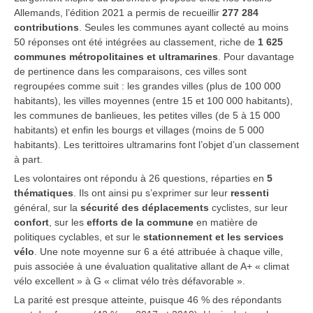
Allemands, l’édition 2021 a permis de recueillir
277 284
contributions
. Seules les communes ayant collecté au moins
50 réponses ont été intégrées au classement, riche de
1 625
communes métropolitaines et ultramarines
. Pour davantage
de pertinence dans les comparaisons, ces villes sont
regroupées comme suit : les grandes villes (plus de 100 000
habitants), les villes moyennes (entre 15 et 100 000 habitants),
les communes de banlieues, les petites villes (de 5 à 15 000
habitants) et enfin les bourgs et villages (moins de 5 000
habitants). Les terittoires ultramarins font l’objet d’un classement
à part.
Les volontaires ont répondu à 26 questions, réparties en
5
thématiques
. Ils ont ainsi pu s’exprimer sur leur
ressenti
général, sur la
sécurité des déplacements
cyclistes, sur leur
confort
, sur les
efforts de la commune
en matière de
politiques cyclables, et sur le
stationnement et les services
vélo
. Une note moyenne sur 6 a été attribuée à chaque ville,
puis associée à une évaluation qualitative allant de A+ « climat
vélo excellent » à G « climat vélo très défavorable ».
La parité est presque atteinte, puisque 46 % des répondants