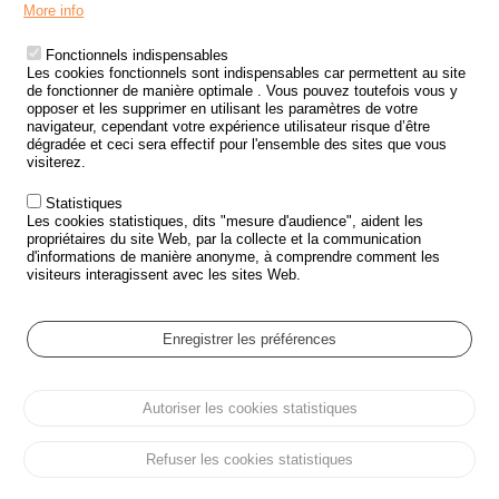
Menu
LES SITES PUBLICS
More info
Footer
ÉTAT DE L’INSÉCURITÉ ROUTIÈRE
Fonctionnels indispensables
Les cookies fonctionnels sont indispensables car permettent au site
TRAITEMENT DES DONNÉES PERSONNELLES DES ACCIDENTS DE
de fonctionner de manière optimale . Vous pouvez toutefois vous y
LA ROUTE
opposer et les supprimer en utilisant les paramètres de votre
navigateur, cependant votre expérience utilisateur risque d’être
ETUDES ET RECHERCHES
dégradée et ceci sera effectif pour l'ensemble des sites que vous
visiterez.
APPEL À PROJETS
Statistiques
POLITIQUE DE SÉCURITÉ ROUTIÈRE
Les cookies statistiques, dits "mesure d'audience", aident les
propriétaires du site Web, par la collecte et la communication
d'informations de manière anonyme, à comprendre comment les
Outils
AGENDA
visiteurs interagissent avec les sites Web.
FAQ
GLOSSAIRE
Enregistrer les préférences
Cookie settings
Autoriser les cookies statistiques
Menu
Plan du site
Protection des données personnelles et Cookies
Pied
Gérer les cookies
Accessibilité
Mentions légales
de
Refuser les cookies statistiques
page
Tous droits réservés © ONISR 2026