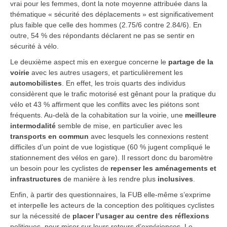
vrai pour les femmes, dont la note moyenne attribuée dans la
thématique « sécurité des déplacements » est significativement
plus faible que celle des hommes (2.75/6 contre 2.84/6). En
outre, 54 % des répondants déclarent ne pas se sentir en
sécurité à vélo.
Le deuxième aspect mis en exergue concerne le
partage de la
voirie
avec les autres usagers, et particulièrement les
automobilistes
. En effet, les trois quarts des individus
considèrent que le trafic motorisé est gênant pour la pratique du
vélo et 43 % affirment que les conflits avec les piétons sont
fréquents. Au-delà de la cohabitation sur la voirie, une
meilleure
intermodalité
semble de mise, en particulier avec les
transports en commun
avec lesquels les connexions restent
difficiles d’un point de vue logistique (60 % jugent compliqué le
stationnement des vélos en gare). Il ressort donc du baromètre
un besoin pour les cyclistes de
repenser les aménagements et
infrastructures
de manière à les rendre plus
inclusives
.
Enfin, à partir des questionnaires, la FUB elle-même s’exprime
et interpelle les acteurs de la conception des politiques cyclistes
sur la nécessité de
placer l’usager au centre des réflexions
politiques, pour miser sur leurs retours d’expériences. Le