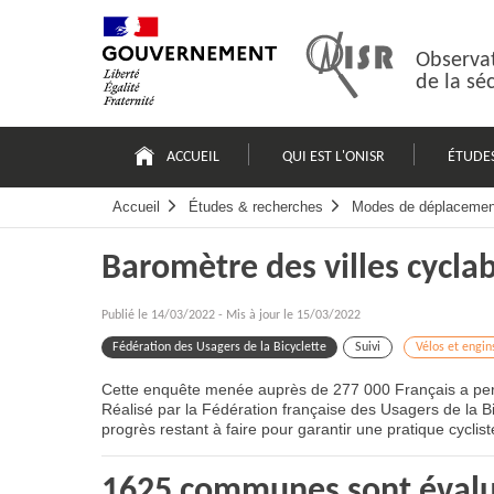
Passer
Plan
au
du
contenu
site
Observat
de la sé
Navigation
principale
ACCUEIL
QUI EST L'ONISR
ÉTUDE
Accueil
Études & recherches
Modes de déplacemen
Baromètre des villes cycla
Publié le
14/03/2022
-
Mis à jour le 15/03/2022
Fédération des Usagers de la Bicyclette
Suivi
Vélos et engi
Cette enquête menée auprès de 277 000 Français a perm
Réalisé par la Fédération française des Usagers de la B
progrès restant à faire pour garantir une pratique cyclis
1625 communes sont évalu