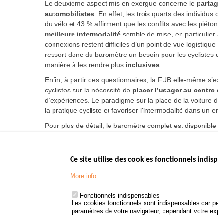
Le deuxième aspect mis en exergue concerne le
partag
automobilistes
. En effet, les trois quarts des individus
du vélo et 43 % affirment que les conflits avec les piéton
meilleure intermodalité
semble de mise, en particulier
connexions restent difficiles d’un point de vue logistiqu
ressort donc du baromètre un besoin pour les cyclistes
manière à les rendre plus
inclusives
.
Enfin, à partir des questionnaires, la FUB elle-même s’ex
cyclistes sur la nécessité de
placer l’usager au centre 
d’expériences. Le paradigme sur la place de la voiture 
la pratique cycliste et favoriser l’intermodalité dans un 
Pour plus de détail, le baromètre complet est disponible 
Ce site utilise des cookies fonctionnels indisp
Menu
LES SITES PUBL
Footer
More info
www.data.gouv.fr
www.gouvernement
Fonctionnels indispensables
www.legifrance.go
Les cookies fonctionnels sont indispensables car pe
paramètres de votre navigateur, cependant votre expé
www.service-public