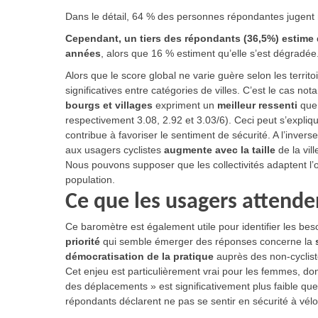
Dans le détail, 64 % des personnes répondantes jugent m
Cependant, un tiers des répondants (36,5%) estime qu
années
, alors que 16 % estiment qu’elle s’est dégradée
Alors que le score global ne varie guère selon les territ
significatives entre catégories de villes. C’est le cas n
bourgs et villages
expriment un
meilleur ressenti
que 
respectivement 3.08, 2.92 et 3.03/6). Ceci peut s’explique
contribue à favoriser le sentiment de sécurité. A l’inverse
aux usagers cyclistes
augmente avec la taille
de la vil
Nous pouvons supposer que les collectivités adaptent l’o
population.
Ce que les usagers attenden
Ce baromètre est également utile pour identifier les bes
priorité
qui semble émerger des réponses concerne la
démocratisation de la pratique
auprès des non-cyclis
Cet enjeu est particulièrement vrai pour les femmes, do
des déplacements » est significativement plus faible qu
répondants déclarent ne pas se sentir en sécurité à vélo