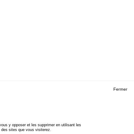
Fermer
Outils
 RECHERCHES
AGENDA
FAQ
ROJETS
GLOSSAIRE
DE SÉCURITÉ
ous y opposer et les supprimer en utilisant les
Cookie settings
 des sites que vous visiterez.