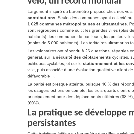
vélo, un record mondial
Largement inspiré du baromètre proposé chez nos voisins
contributions
. Seules les communes ayant collecté au 
1 625
communes métropolitaines et ultramarines
. P
sont regroupées comme suit : les grandes villes (plus d
habitants), les communes de banlieues, les petites villes
(moins de 5 000 habitants). Les terittoires ultramarins fo
Les volontaires ont répondu à 26 questions, réparties e
général, sur la
sécurité des déplacements
cyclistes, s
politiques cyclables, et sur le
stationnement et les ser
ville, puis associée à une évaluation qualitative allant de
défavorable ».
La parité est presque atteinte, puisque 46 % des répon
les usagers est pris en compte, les trois-quarts d’entre 
principalement pour des déplacements utilitaires (68 %), 
(60%).
La pratique se développe m
persistantes
Cette troisième édition du baromètre des villes cyclables 