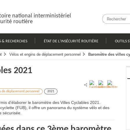
oire national interministériel
curité routière
S & RECHERCHES
ÉTAT DE L'INSÉCURITÉ ROUTIÈRE
OUTILS S
t
Vélos et engins de déplacement personnel
Baromètre des villes c
bles 2021
ns de déplacement personnel
2021
is d’élaborer le baromètre des Villes Cyclables 2021.
icyclette (FUB), il offre un panorama du système vélo et des
te sécurisée.
ées dans ce 3ème baromètre