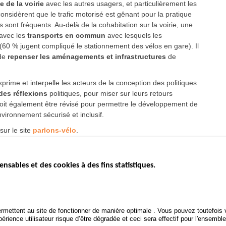
e de la voirie
avec les autres usagers, et particulièrement les
 considèrent que le trafic motorisé est gênant pour la pratique
s sont fréquents. Au-delà de la cohabitation sur la voirie, une
 avec les
transports en commun
avec lesquels les
e (60 % jugent compliqué le stationnement des vélos en gare). Il
 de
repenser les aménagements et infrastructures
de
prime et interpelle les acteurs de la conception des politiques
des réflexions
politiques, pour miser sur leurs retours
doit également être révisé pour permettre le développement de
environnement sécurisé et inclusif.
sur le site
parlons-vélo
.
ensables et des cookies à des fins statistiques.
ICS
ÉTAT DE L’INSÉCURITÉ
ETUDES ET
ROUTIÈRE
APPEL À P
Baromètre mensuel
.gouv.fr
Bilan annuel sécurité routière
POLITIQUE 
uv.fr
rmettent au site de fonctionner de manière optimale . Vous pouvez toutefois v
ROUTIÈRE
Bilan annuel des infractions
rience utilisateur risque d’être dégradée et ceci sera effectif pour l'ensemble
.fr