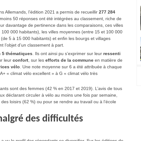
 Allemands, l’édition 2021 a permis de recueillir
277 284
moins 50 réponses ont été intégrées au classement, riche de
our davantage de pertinence dans les comparaisons, ces villes
e 100 000 habitants), les villes moyennes (entre 15 et 100 000
 (de 5 à 15 000 habitants) et enfin les bourgs et villages
nt l’objet d’un classement à part.
n
5 thématiques
. Ils ont ainsi pu s’exprimer sur leur
ressenti
ur leur
confort
, sur les
efforts de la commune
en matière de
vices vélo
. Une note moyenne sur 6 a été attribuée à chaque
 A+ « climat vélo excellent » à G « climat vélo très
dants sont des femmes (42 % en 2017 et 2019). L’avis de tous
eux déclarant circuler à vélo au moins une fois par semaine,
des loisirs (62 %) ou pour se rendre au travail ou à l’école
algré des difficultés
a vu le profil des répondants se diversifier. Sur les éditions de