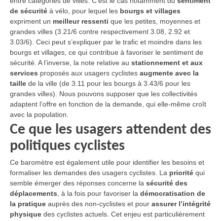
entre catégories de villes. C’est le cas notamment du
sentiment
de sécurité
à vélo, pour lequel les
bourgs et villages
expriment un
meilleur ressenti
que les petites, moyennes et
grandes villes (3.21/6 contre respectivement 3.08, 2.92 et
3.03/6). Ceci peut s’expliquer par le trafic et moindre dans les
bourgs et villages, ce qui contribue à favoriser le sentiment de
sécurité. A l’inverse, la note relative au
stationnement et aux
services
proposés aux usagers cyclistes
augmente avec la
taille
de la ville (de 3.11 pour les bourgs à 3.43/6 pour les
grandes villes). Nous pouvons supposer que les collectivités
adaptent l’offre en fonction de la demande, qui elle-même croît
avec la population.
Ce que les usagers attendent des
politiques cyclistes
Ce baromètre est également utile pour identifier les besoins et
formaliser les demandes des usagers cyclistes. La
priorité
qui
semble émerger des réponses concerne la
sécurité des
déplacements
, à la fois pour favoriser la
démocratisation de
la pratique
auprès des non-cyclistes et pour
assurer l’intégrité
physique
des cyclistes actuels. Cet enjeu est particulièrement