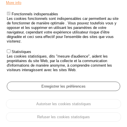
Menu
LES SITES PUBLICS
More info
Footer
ÉTAT DE L’INSÉCURITÉ ROUTIÈRE
Fonctionnels indispensables
Les cookies fonctionnels sont indispensables car permettent au site
TRAITEMENT DES DONNÉES PERSONNELLES DES ACCIDENTS DE
de fonctionner de manière optimale . Vous pouvez toutefois vous y
LA ROUTE
opposer et les supprimer en utilisant les paramètres de votre
navigateur, cependant votre expérience utilisateur risque d’être
ETUDES ET RECHERCHES
dégradée et ceci sera effectif pour l'ensemble des sites que vous
visiterez.
APPEL À PROJETS
Statistiques
POLITIQUE DE SÉCURITÉ ROUTIÈRE
Les cookies statistiques, dits "mesure d'audience", aident les
propriétaires du site Web, par la collecte et la communication
d'informations de manière anonyme, à comprendre comment les
Outils
AGENDA
visiteurs interagissent avec les sites Web.
FAQ
GLOSSAIRE
Enregistrer les préférences
Cookie settings
Autoriser les cookies statistiques
Menu
Plan du site
Protection des données personnelles et Cookies
Pied
Gérer les cookies
Accessibilité
Mentions légales
de
Refuser les cookies statistiques
page
Tous droits réservés © ONISR 2026