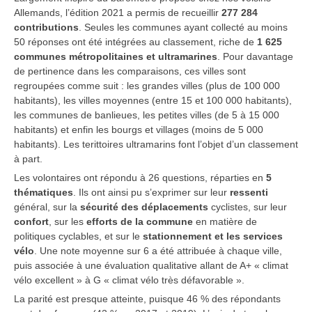
Allemands, l’édition 2021 a permis de recueillir
277 284
contributions
. Seules les communes ayant collecté au moins
50 réponses ont été intégrées au classement, riche de
1 625
communes métropolitaines et ultramarines
. Pour davantage
de pertinence dans les comparaisons, ces villes sont
regroupées comme suit : les grandes villes (plus de 100 000
habitants), les villes moyennes (entre 15 et 100 000 habitants),
les communes de banlieues, les petites villes (de 5 à 15 000
habitants) et enfin les bourgs et villages (moins de 5 000
habitants). Les terittoires ultramarins font l’objet d’un classement
à part.
Les volontaires ont répondu à 26 questions, réparties en
5
thématiques
. Ils ont ainsi pu s’exprimer sur leur
ressenti
général, sur la
sécurité des déplacements
cyclistes, sur leur
confort
, sur les
efforts de la commune
en matière de
politiques cyclables, et sur le
stationnement et les services
vélo
. Une note moyenne sur 6 a été attribuée à chaque ville,
puis associée à une évaluation qualitative allant de A+ « climat
vélo excellent » à G « climat vélo très défavorable ».
La parité est presque atteinte, puisque 46 % des répondants