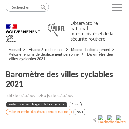
Passer
Plan
au
du
Menu
contenu
site
Observatoire
national
interministériel de la
sécurité routière
Navigation
Accueil
Études & recherches
Modes de déplacement
principale
Vélos et engins de déplacement personnel
Baromètre des
villes cyclables 2021
Baromètre des villes cyclables
2021
Publié le
14/03/2022
-
Mis à jour le 15/03/2022
Fédération des Usagers de la Bicyclette
Suivi
Vélos et engins de déplacement personnel
2021