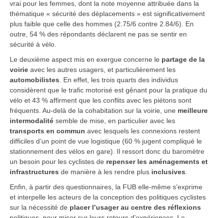
vrai pour les femmes, dont la note moyenne attribuée dans la
thématique « sécurité des déplacements » est significativement
plus faible que celle des hommes (2.75/6 contre 2.84/6). En
outre, 54 % des répondants déclarent ne pas se sentir en
sécurité à vélo.
Le deuxième aspect mis en exergue concerne le
partage de la
voirie
avec les autres usagers, et particulièrement les
automobilistes
. En effet, les trois quarts des individus
considèrent que le trafic motorisé est gênant pour la pratique du
vélo et 43 % affirment que les conflits avec les piétons sont
fréquents. Au-delà de la cohabitation sur la voirie, une
meilleure
intermodalité
semble de mise, en particulier avec les
transports en commun
avec lesquels les connexions restent
difficiles d’un point de vue logistique (60 % jugent compliqué le
stationnement des vélos en gare). Il ressort donc du baromètre
un besoin pour les cyclistes de
repenser les aménagements et
infrastructures
de manière à les rendre plus
inclusives
.
Enfin, à partir des questionnaires, la FUB elle-même s’exprime
et interpelle les acteurs de la conception des politiques cyclistes
sur la nécessité de
placer l’usager au centre des réflexions
politiques, pour miser sur leurs retours d’expériences. Le