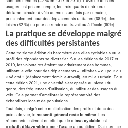
sont des femmes (42 % en 2017 et 2019). L’avis de tous les
usagers est pris en compte, les trois-quarts d’entre eux
déclarant circuler à vélo au moins une fois par semaine,
principalement pour des déplacements utilitaires (68 %), des
loisirs (62 %) ou pour se rendre au travail ou à l’école (60%).
La pratique se développe malgré
des difficultés persistantes
Cette troisième édition du baromètre des villes cyclables a vu le
profil des répondants se diversifier. Sur les éditions de 2017 et
2019, les volontaires étaient majoritairement des hommes,
utilisant le vélo pour des déplacements « utilitaires » ou pour du
« vélotaf » (déplacement domicile-travail), en milieu urbain. Pour
cette édition 2021, une diversité s’est opérée au niveau du
genre, des fréquences d’utilisation, du milieu et des usages du
vélo. Cela permet d’améliorer la représentativité des
échantillons locaux de populations.
Toutefois, malgré cette multiplication des profils et donc des
points de vue, le
ressenti général reste le même
. Les
répondants estiment en effet que le
climat cyclable
est
«
plutôt défavorable
» pour l’usage au quotidien. D’ailleurs, ce