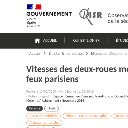
Passer
Plan
au
du
contenu
site
Observat
de la sé
Navigation
principale
ACCUEIL
QUI EST L'ONISR
ÉTUDE
Accueil
Études & recherches
Modes de déplacemen
Vitesses des deux-roues mo
feux parisiens
Publié le
13/02/2019
-
Mis à jour le 18/05/2019
- Auteur original :
Equipe : Emmanuel Dansaut, Jean-François Durand, M
(Cerema)/ Achèvement : Novembre 2014
Cerema
Etude
2-3 roues motorisés
Vitesse - règles de circulation
Réseaux
Analyses territoriales