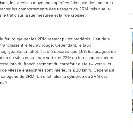
aison, les vitesses moyennes opérées à la suite des mesures
 impacter les comportements des usagers de 2RM, tels que la
 le trafic sur la rue mesurée et la rue croisée.
s du feu rouge par les 2RM restent plutôt modérés. L’étude a
anchissent le feu au rouge. Cependant, le taux
re négligeable. En effet, il a été observé que 18% les usagers de
ion de vitesse au feu « vert » et 22% au feu « jaune » alors
esse lors du franchissement du carrefour au feu « vert », et
s de vitesse enregistrés sont inférieurs à 10 km/h. Cependant
t la catégorie du 2RM. En effet, plus la cylindrée du 2RM est
levé.