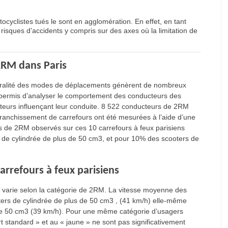
ocyclistes tués le sont en agglomération. En effet, en tant
risques d’accidents y compris sur des axes où la limitation de
2RM dans Paris
 pluralité des modes de déplacements génèrent de nombreux
a permis d’analyser le comportement des conducteurs des
teurs influençant leur conduite. 8 522 conducteurs de 2RM
 franchissement de carrefours ont été mesurées à l’aide d’une
s de 2RM observés sur ces 10 carrefours à feux parisiens
 de cylindrée de plus de 50 cm3, et pour 10% des scooters de
rrefours à feux parisiens
e varie selon la catégorie de 2RM. La vitesse moyenne des
ters de cylindrée de plus de 50 cm3 , (41 km/h) elle-même
 de 50 cm3 (39 km/h). Pour une même catégorie d’usagers
 standard » et au « jaune » ne sont pas significativement