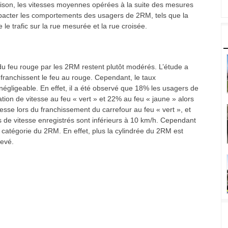
aison, les vitesses moyennes opérées à la suite des mesures
 impacter les comportements des usagers de 2RM, tels que la
 le trafic sur la rue mesurée et la rue croisée.
s du feu rouge par les 2RM restent plutôt modérés. L’étude a
anchissent le feu au rouge. Cependant, le taux
re négligeable. En effet, il a été observé que 18% les usagers de
ion de vitesse au feu « vert » et 22% au feu « jaune » alors
esse lors du franchissement du carrefour au feu « vert », et
s de vitesse enregistrés sont inférieurs à 10 km/h. Cependant
t la catégorie du 2RM. En effet, plus la cylindrée du 2RM est
levé.