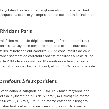
ocyclistes tués le sont en agglomération. En effet, en tant
risques d’accidents y compris sur des axes où la limitation de
2RM dans Paris
 pluralité des modes de déplacements génèrent de nombreux
a permis d’analyser le comportement des conducteurs des
teurs influençant leur conduite. 8 522 conducteurs de 2RM
 franchissement de carrefours ont été mesurées à l’aide d’une
s de 2RM observés sur ces 10 carrefours à feux parisiens
 de cylindrée de plus de 50 cm3, et pour 10% des scooters de
rrefours à feux parisiens
e varie selon la catégorie de 2RM. La vitesse moyenne des
ters de cylindrée de plus de 50 cm3 , (41 km/h) elle-même
 de 50 cm3 (39 km/h). Pour une même catégorie d’usagers
 standard » et au « jaune » ne sont pas significativement