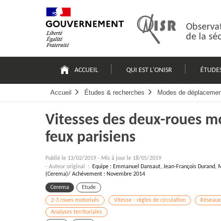
Passer
Plan
au
du
contenu
site
Observat
de la sé
Navigation
principale
ACCUEIL
QUI EST L'ONISR
ÉTUDE
Accueil
Études & recherches
Modes de déplacemen
Vitesses des deux-roues mo
feux parisiens
Publié le
13/02/2019
-
Mis à jour le 18/05/2019
- Auteur original :
Equipe : Emmanuel Dansaut, Jean-François Durand, M
(Cerema)/ Achèvement : Novembre 2014
Cerema
Etude
2-3 roues motorisés
Vitesse - règles de circulation
Réseaux
Analyses territoriales