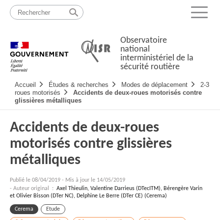
Passer
Plan
au
du
Menu
contenu
site
Observatoire
national
interministériel de la
sécurité routière
Navigation
Accueil
Études & recherches
Modes de déplacement
2-3
principale
roues motorisés
Accidents de deux-roues motorisés contre
glissières métalliques
Accidents de deux-roues
motorisés contre glissières
métalliques
Publié le
08/04/2019
-
Mis à jour le 14/05/2019
- Auteur original :
Axel Thieulin, Valentine Darrieus (DTecITM), Bérengère Varin
et Olivier Bisson (DTer NC), Delphine Le Berre (DTer CE) (Cerema)
Cerema
Etude