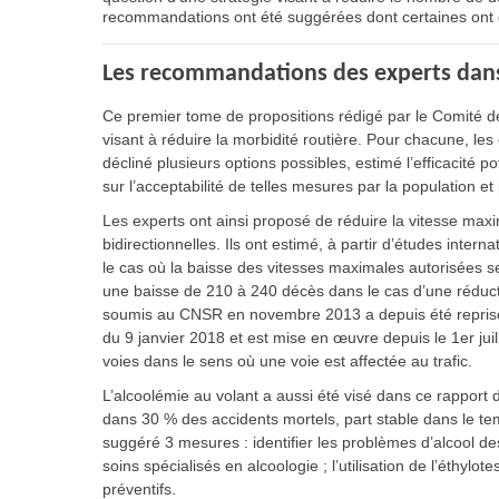
recommandations ont été suggérées dont certaines ont
Les recommandations des experts dans
Ce premier tome de propositions rédigé par le Comité 
visant à réduire la morbidité routière. Pour chacune, les 
décliné plusieurs options possibles, estimé l’efficacité 
sur l’acceptabilité de telles mesures par la population
Les experts ont ainsi proposé de réduire la vitesse max
bidirectionnelles. Ils ont estimé, à partir d’études inte
le cas où la baisse des vitesses maximales autorisées se
une baisse de 210 à 240 décès dans le cas d’une réduct
soumis au CNSR en novembre 2013 a depuis été reprise d
du 9 janvier 2018 et est mise en œuvre depuis le 1er juill
voies dans le sens où une voie est affectée au trafic.
L’alcoolémie au volant a aussi été visé dans ce rapport d
dans 30 % des accidents mortels, part stable dans le te
suggéré 3 mesures : identifier les problèmes d’alcool de
soins spécialisés en alcoologie ; l’utilisation de l’éthylo
préventifs.