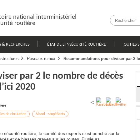
oire national interministériel
curité routière
S & RECHERCHES
ÉTAT DE L'INSÉCURITÉ ROUTIÈRE
OUTILS S
astructures
Réseaux ruraux
Recommandations pour diviser par 2 le
ser par 2 le nombre de décès
’ici 2020
tière
les de circulation
Alcool - stupéfiants
 sécurité routière, le comité des experts s’est penché sur la
écès et de blessés graves sur les routes. Plusieurs