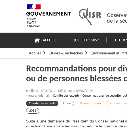
Passer
Plan
au
du
contenu
site
Observat
de la sé
Navigation
principale
ACCUEIL
QUI EST L'ONISR
ÉTUDE
Accueil
Études & recherches
Environnement et infr
Recommandations pour divi
ou de personnes blessées d
Publié le
15/03/2019
-
Mis à jour le 09/07/2019
- Auteur original :
Comité des experts - Conseil national de sécurité rou
Comité des experts
Etude
Réseaux ruraux
Vitesse - règ
2013
Suite à une demande du Président du Conseil national de
question d’une stratégie visant à réduire le nombre de d