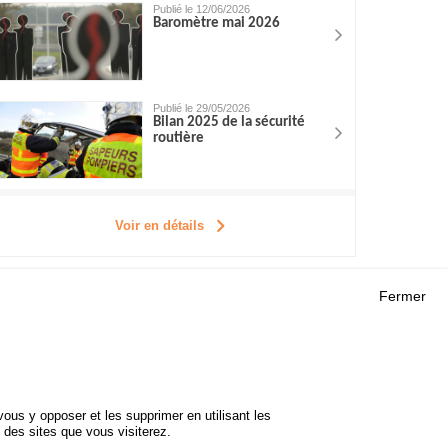
Publié le 12/06/2026
Baromètre mai 2026
Publié le 29/05/2026
Bilan 2025 de la sécurité
routière
Voir en détails
Fermer
Outils
 RECHERCHES
AGENDA
FAQ
ROJETS
GLOSSAIRE
DE SÉCURITÉ
ous y opposer et les supprimer en utilisant les
Cookie settings
 des sites que vous visiterez.