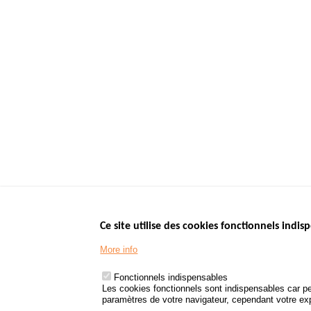
Ce site utilise des cookies fonctionnels indisp
Menu
LES SITES PUBL
Footer
More info
www.data.gouv.fr
www.gouvernement
Fonctionnels indispensables
www.legifrance.go
Les cookies fonctionnels sont indispensables car pe
paramètres de votre navigateur, cependant votre expé
www.service-public