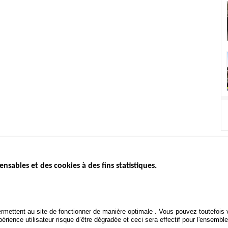
ensables et des cookies à des fins statistiques.
ICS
ÉTAT DE L’INSÉCURITÉ
ETUDES ET
ROUTIÈRE
APPEL À P
Baromètre mensuel
.gouv.fr
Bilan annuel sécurité routière
POLITIQUE 
uv.fr
rmettent au site de fonctionner de manière optimale . Vous pouvez toutefois v
ROUTIÈRE
Bilan annuel des infractions
rience utilisateur risque d’être dégradée et ceci sera effectif pour l'ensemble
.fr