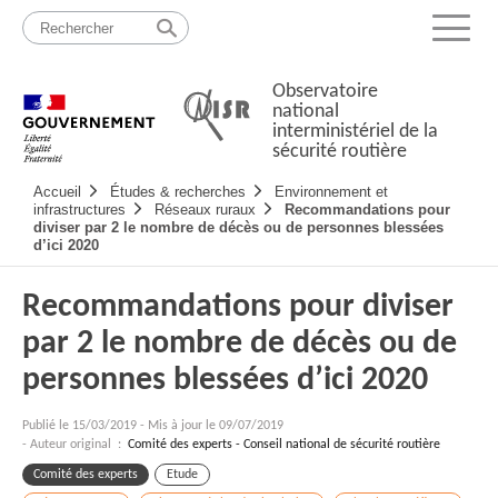
Passer
Plan
au
du
Menu
contenu
site
Observatoire
national
interministériel de la
sécurité routière
Navigation
Accueil
Études & recherches
Environnement et
principale
infrastructures
Réseaux ruraux
Recommandations pour
diviser par 2 le nombre de décès ou de personnes blessées
d’ici 2020
Recommandations pour diviser
par 2 le nombre de décès ou de
personnes blessées d’ici 2020
Publié le
15/03/2019
-
Mis à jour le 09/07/2019
- Auteur original :
Comité des experts - Conseil national de sécurité routière
Comité des experts
Etude