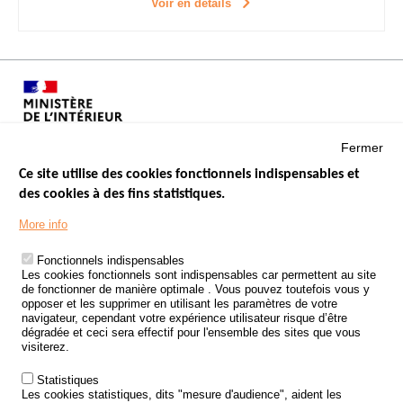
Voir en détails
Fermer
Ce site utilise des cookies fonctionnels indispensables et
des cookies à des fins statistiques.
Menu
LES SITES PUBLICS
More info
Footer
ÉTAT DE L’INSÉCURITÉ ROUTIÈRE
Fonctionnels indispensables
Les cookies fonctionnels sont indispensables car permettent au site
TRAITEMENT DES DONNÉES PERSONNELLES DES ACCIDENTS DE
de fonctionner de manière optimale . Vous pouvez toutefois vous y
LA ROUTE
opposer et les supprimer en utilisant les paramètres de votre
navigateur, cependant votre expérience utilisateur risque d’être
ETUDES ET RECHERCHES
dégradée et ceci sera effectif pour l'ensemble des sites que vous
visiterez.
APPEL À PROJETS
Statistiques
POLITIQUE DE SÉCURITÉ ROUTIÈRE
Les cookies statistiques, dits "mesure d'audience", aident les