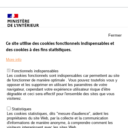
Fermer
Ce site utilise des cookies fonctionnels indispensables et
des cookies à des fins statistiques.
Menu
LES SITES PUBLICS
More info
Footer
ÉTAT DE L’INSÉCURITÉ ROUTIÈRE
Fonctionnels indispensables
Les cookies fonctionnels sont indispensables car permettent au site
TRAITEMENT DES DONNÉES PERSONNELLES DES ACCIDENTS DE
de fonctionner de manière optimale . Vous pouvez toutefois vous y
LA ROUTE
opposer et les supprimer en utilisant les paramètres de votre
navigateur, cependant votre expérience utilisateur risque d’être
ETUDES ET RECHERCHES
dégradée et ceci sera effectif pour l'ensemble des sites que vous
visiterez.
APPEL À PROJETS
Statistiques
POLITIQUE DE SÉCURITÉ ROUTIÈRE
Les cookies statistiques, dits "mesure d'audience", aident les
propriétaires du site Web, par la collecte et la communication
d'informations de manière anonyme, à comprendre comment les
Outils
AGENDA
visiteurs interagissent avec les sites Web.