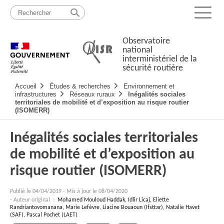
Passer
Plan
au
du
Menu
contenu
site
Observatoire
national
interministériel de la
sécurité routière
Navigation
Accueil
Études & recherches
Environnement et
principale
infrastructures
Réseaux ruraux
Inégalités sociales
territoriales de mobilité et d’exposition au risque routier
(ISOMERR)
Inégalités sociales territoriales
de mobilité et d’exposition au
risque routier (ISOMERR)
Publié le
04/04/2019
-
Mis à jour le 08/04/2020
- Auteur original :
Mohamed Mouloud Haddak, Idlir Licaj, Eliette
Randriantovomanana, Marie Lefèvre, Liacine Bouaoun (Ifsttar), Natalie Havet
(SAF), Pascal Pochet (LAET)