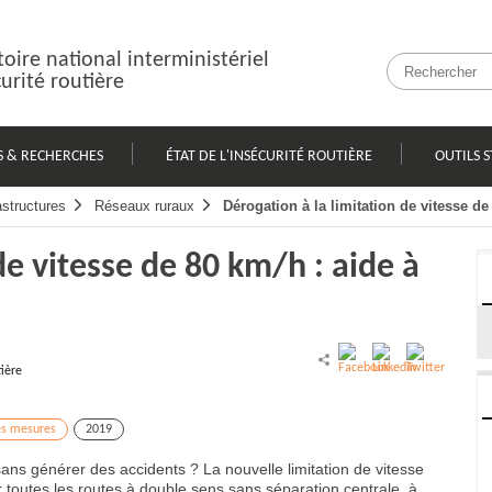
oire national interministériel
curité routière
S & RECHERCHES
ÉTAT DE L'INSÉCURITÉ ROUTIÈRE
OUTILS S
astructures
Réseaux ruraux
Dérogation à la limitation de vitesse de
de vitesse de 80 km/h : aide à
tière
es mesures
2019
ans générer des accidents ? La nouvelle limitation de vitesse
r toutes les routes à double sens sans séparation centrale, à