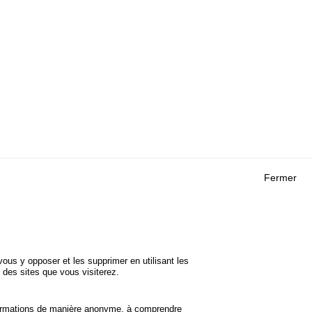
Fermer
Outils
 RECHERCHES
AGENDA
FAQ
ROJETS
GLOSSAIRE
DE SÉCURITÉ
ous y opposer et les supprimer en utilisant les
Cookie settings
 des sites que vous visiterez.
informations de manière anonyme, à comprendre