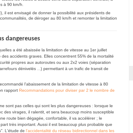
s à 90 km/h.
, il est envisagé de donner la possibilité aux présidents de
communalités, de déroger au 80 km/h et remonter la limitation
lus dangereuses
elles a été abaissée la limitation de vitesse au 1er juillet
e des accidents graves. Elles concentrent 55% de la mortalité
curité propres aux autoroutes ou aux 2x2 voies (séparation
rrefours dénivelés ...) permettant à un trafic de transit de
ecommandé l'abaissement de la limitation de vitesse à 80
on rapport
Recommandations pour diviser par 2 le nombre de
 ne sont pas celles qui sont les plus dangereuses : lorsque le
 des virages, il ralentit, et sera beaucoup moins susceptible
 une route bien dégagée, confortable, il va accélérer ; le
art très important. Aussi il est beaucoup plus probable que
s". L'étude de
l'accidentalité du réseau bidirectionnel dans les