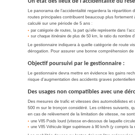
Un état des lieux de l’accidentalité du ré
Le panorama de l’accidentalité regardera la répartition 
routes principales contribuent beaucoup plus fortement à l
calculé sur une période de 5 ans :
par catégorie de routes, la part qu’elle représente dans l’ac
sur chaque itinéraire de plus de 50 km, le ratio du nombre d
Le gestionnaire indiquera à quelle catégorie de route v
dérogation. Pour assurer une bonne compréhension de la
Objectif poursuivi par le gestionnaire :
Le gestionnaire devra mettre en évidence les gains reche
risque d’augmentation des accidents graves potentiellem
Des usages non compatibles avec une dér
Des mesures de trafic et vitesses des automobilistes et 
500 m sur le tronçon considéré. Les critères suivants, qu
en cas de relèvement de la limitation de vitesse, ne so
une V85 Poids lourd (vitesse en-dessous de laquelle circule
une V85 Véhicule léger supérieure à 90 km/h (y compris la n