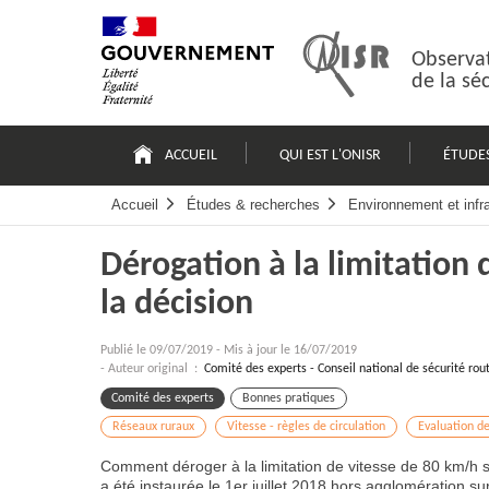
Passer
Plan
au
du
contenu
site
Observat
de la sé
Navigation
principale
ACCUEIL
QUI EST L'ONISR
ÉTUDE
Accueil
Études & recherches
Environnement et infr
Dérogation à la limitation 
la décision
Publié le
09/07/2019
-
Mis à jour le 16/07/2019
- Auteur original :
Comité des experts - Conseil national de sécurité rou
Comité des experts
Bonnes pratiques
Réseaux ruraux
Vitesse - règles de circulation
Evaluation d
Comment déroger à la limitation de vitesse de 80 km/h s
a été instaurée le 1er juillet 2018 hors agglomération su