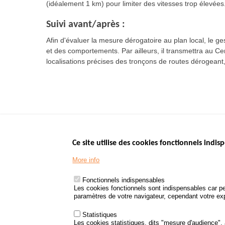
(idéalement 1 km) pour limiter des vitesses trop élevées
Suivi avant/après :
Afin d'évaluer la mesure dérogatoire au plan local, le ges
et des comportements. Par ailleurs, il transmettra au C
localisations précises des tronçons de routes dérogeant, 
Ce site utilise des cookies fonctionnels indisp
Menu
LES SITES PUBL
Footer
More info
www.data.gouv.fr
www.gouvernement
Fonctionnels indispensables
www.legifrance.go
Les cookies fonctionnels sont indispensables car pe
paramètres de votre navigateur, cependant votre expé
www.service-public
Statistiques
Les cookies statistiques, dits "mesure d'audience",