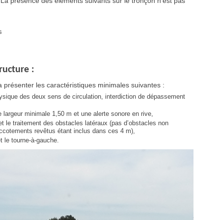
 La présence des éléments suivants sur le tronçon n’est pas
s
ructure :
ra présenter les caractéristiques minimales suivantes :
hysique des deux sens de circulation, interdiction de dépassement
e largeur minimale 1,50 m et une alerte sonore en rive,
et le traitement des obstacles latéraux (pas d’obstacles non
ccotements revêtus étant inclus dans ces 4 m),
et le tourne-à-gauche.