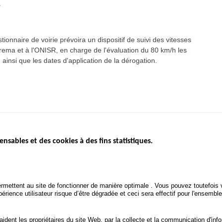
.
tionnaire de voirie prévoira un dispositif de suivi des vitesses
erema et à l'ONISR, en charge de l'évaluation du 80 km/h les
ainsi que les dates d'application de la dérogation.
ensables et des cookies à des fins statistiques.
ICS
ÉTAT DE L’INSÉCURITÉ
ETUDES ET
ROUTIÈRE
APPEL À P
Baromètre mensuel
.gouv.fr
Bilan annuel sécurité routière
POLITIQUE 
uv.fr
rmettent au site de fonctionner de manière optimale . Vous pouvez toutefois v
ROUTIÈRE
Bilan annuel des infractions
rience utilisateur risque d’être dégradée et ceci sera effectif pour l'ensemble
.fr
TRAITEMENT DES DONNÉES
PERSONNELLES DES
 aident les propriétaires du site Web, par la collecte et la communication d'
ACCIDENTS DE LA ROUTE