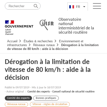
Passer
Plan
au
du
FR
Lister les actio
Menu
contenu
site
Observatoire
national
interministériel de la
sécurité routière
Navigation
Accueil
Études & recherches
Environnement et
principale
infrastructures
Réseaux ruraux
Dérogation à la limitation
de vitesse de 80 km/h : aide à la décision
Dérogation à la limitation de
vitesse de 80 km/h : aide à la
décision
Publié le
09/07/2019
-
Mis à jour le 16/07/2019
- Auteur original :
Comité des experts - Conseil national de sécurité routière
Comité des experts
Bonnes pratiques
Réseaux ruraux
Vitesse - règles de circulation