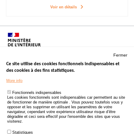
Voir en détails
Fermer
Ce site utilise des cookies fonctionnels indispensables et
des cookies à des fins statistiques.
Menu
LES SITES PUBLICS
More info
Footer
ÉTAT DE L’INSÉCURITÉ ROUTIÈRE
Fonctionnels indispensables
Les cookies fonctionnels sont indispensables car permettent au site
TRAITEMENT DES DONNÉES PERSONNELLES DES ACCIDENTS DE
de fonctionner de manière optimale . Vous pouvez toutefois vous y
LA ROUTE
opposer et les supprimer en utilisant les paramètres de votre
navigateur, cependant votre expérience utilisateur risque d’être
ETUDES ET RECHERCHES
dégradée et ceci sera effectif pour l'ensemble des sites que vous
visiterez.
APPEL À PROJETS
Statistiques
POLITIQUE DE SÉCURITÉ ROUTIÈRE