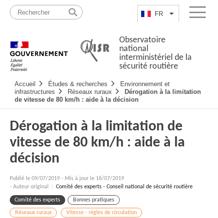
Passer
Plan
au
du
FR
Lister les actio
Menu
contenu
site
Observatoire
national
interministériel de la
sécurité routière
Navigation
Accueil
Études & recherches
Environnement et
principale
infrastructures
Réseaux ruraux
Dérogation à la limitation
de vitesse de 80 km/h : aide à la décision
Dérogation à la limitation de
vitesse de 80 km/h : aide à la
décision
Publié le
09/07/2019
-
Mis à jour le 16/07/2019
- Auteur original :
Comité des experts - Conseil national de sécurité routière
Comité des experts
Bonnes pratiques
Réseaux ruraux
Vitesse - règles de circulation