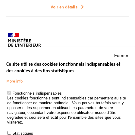
Voir en détails
Fermer
Ce site utilise des cookies fonctionnels indispensables et
des cookies à des fins statistiques.
Menu
LES SITES PUBLICS
More info
Footer
ÉTAT DE L’INSÉCURITÉ ROUTIÈRE
Fonctionnels indispensables
Les cookies fonctionnels sont indispensables car permettent au site
TRAITEMENT DES DONNÉES PERSONNELLES DES ACCIDENTS DE
de fonctionner de manière optimale . Vous pouvez toutefois vous y
LA ROUTE
opposer et les supprimer en utilisant les paramètres de votre
navigateur, cependant votre expérience utilisateur risque d’être
ETUDES ET RECHERCHES
dégradée et ceci sera effectif pour l'ensemble des sites que vous
visiterez.
APPEL À PROJETS
Statistiques
POLITIQUE DE SÉCURITÉ ROUTIÈRE