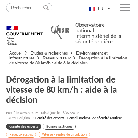
Passer
Plan
au
du
FR
Lister les actio
Menu
contenu
site
Observatoire
national
interministériel de la
sécurité routière
Navigation
Accueil
Études & recherches
Environnement et
principale
infrastructures
Réseaux ruraux
Dérogation à la limitation
de vitesse de 80 km/h : aide à la décision
Dérogation à la limitation de
vitesse de 80 km/h : aide à la
décision
Publié le
09/07/2019
-
Mis à jour le 16/07/2019
- Auteur original :
Comité des experts - Conseil national de sécurité routière
Comité des experts
Bonnes pratiques
Réseaux ruraux
Vitesse - règles de circulation