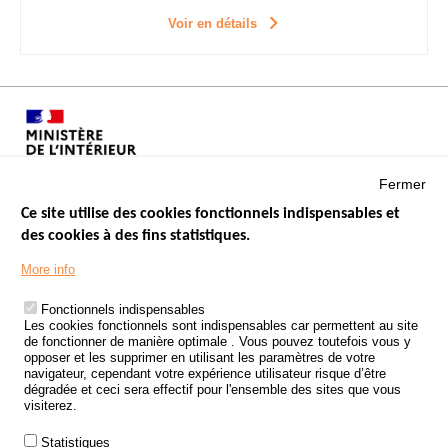
Voir en détails
Fermer
Ce site utilise des cookies fonctionnels indispensables et
des cookies à des fins statistiques.
Menu
LES SITES PUBLICS
More info
Footer
ÉTAT DE L’INSÉCURITÉ ROUTIÈRE
Fonctionnels indispensables
Les cookies fonctionnels sont indispensables car permettent au site
TRAITEMENT DES DONNÉES PERSONNELLES DES ACCIDENTS DE
de fonctionner de manière optimale . Vous pouvez toutefois vous y
LA ROUTE
opposer et les supprimer en utilisant les paramètres de votre
navigateur, cependant votre expérience utilisateur risque d’être
ETUDES ET RECHERCHES
dégradée et ceci sera effectif pour l'ensemble des sites que vous
visiterez.
APPEL À PROJETS
Statistiques
POLITIQUE DE SÉCURITÉ ROUTIÈRE