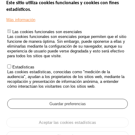
Este sitio utiliza cookies funcionales y cookies con fines
estadísticos.
Menu
SITIOS DE GOBIERNO
Footer
Más información
INSEGURIDAD VIAL
Las cookies funcionales son esenciales
TRATAMIENTO DE DATOS PERSONALES PROCEDENTES DE
Las cookies funcionales son esenciales porque permiten que el sitio
ACCIDENTES DE TRÁFICO
funcione de manera óptima. Sin embargo, puede oponerse a ellas y
eliminarlas mediante la configuración de su navegador, aunque su
ESTUDIOS
experiencia de usuario puede verse degradada y esto será efectivo
para todos los sitios que visite.
CONVOCATORIA DE PROYECTOS DE ESTUDIOS
Estadísticas
POLÍTICA DE SEGURIDAD VIAL
Las cookies estadísticas, conocidas como "medición de la
audiencia", ayudan a los propietarios de los sitios web, mediante la
recopilación y presentación de información anónima, a entender
Outils
EVENTOS
cómo interactúan los visitantes con los sitios web.
PREGUNTAS MÁS FRECUENTES
GLOSARIO
Guardar preferencias
Cookie settings
Aceptar las cookies estadísticas
Menu
Mapa del sitio
Protección de datos y Cookies
Administrar las cookies
Pied
Accesibilidad
Aviso legal
de