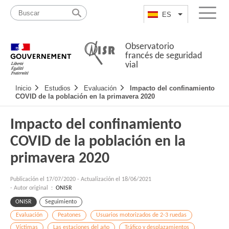
Pasar
Mapa
al
web
ES
List additional a
Menu
contenido
Observatorio
francés de seguridad
vial
Navigation
Inicio
Estudios
Evaluación
Impacto del confinamiento
principale
COVID de la población en la primavera 2020
Impacto del confinamiento
COVID de la población en la
primavera 2020
Publicación el
17/07/2020
-
Actualización el 18/06/2021
- Autor original :
ONISR
ONISR
Seguimiento
Evaluación
Peatones
Usuarios motorizados de 2-3 ruedas
Víctimas
Las estaciones del año
Tráfico y desplazamientos