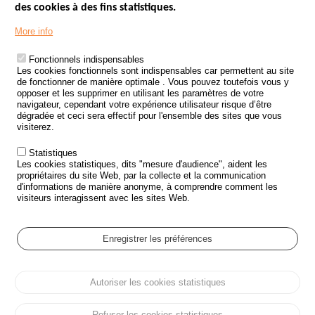
des cookies à des fins statistiques.
Menu
LES SITES PUBLICS
More info
Footer
ÉTAT DE L’INSÉCURITÉ ROUTIÈRE
Fonctionnels indispensables
Les cookies fonctionnels sont indispensables car permettent au site
TRAITEMENT DES DONNÉES PERSONNELLES DES ACCIDENTS DE
de fonctionner de manière optimale . Vous pouvez toutefois vous y
LA ROUTE
opposer et les supprimer en utilisant les paramètres de votre
navigateur, cependant votre expérience utilisateur risque d’être
ETUDES ET RECHERCHES
dégradée et ceci sera effectif pour l'ensemble des sites que vous
visiterez.
APPEL À PROJETS
Statistiques
POLITIQUE DE SÉCURITÉ ROUTIÈRE
Les cookies statistiques, dits "mesure d'audience", aident les
propriétaires du site Web, par la collecte et la communication
d'informations de manière anonyme, à comprendre comment les
Outils
AGENDA
visiteurs interagissent avec les sites Web.
FAQ
GLOSSAIRE
Enregistrer les préférences
Cookie settings
Autoriser les cookies statistiques
Menu
Plan du site
Protection des données personnelles et Cookies
Pied
Gérer les cookies
Accessibilité
Mentions légales
de
Refuser les cookies statistiques