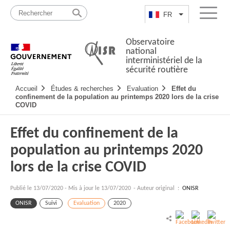
Passer
Plan
au
du
FR
Lister les actio
Menu
contenu
site
Observatoire
national
interministériel de la
sécurité routière
Navigation
Accueil
Études & recherches
Evaluation
Effet du
principale
confinement de la population au printemps 2020 lors de la crise
COVID
Effet du confinement de la
population au printemps 2020
lors de la crise COVID
Publié le
13/07/2020
-
Mis à jour le 13/07/2020
- Auteur original :
ONISR
ONISR
Suivi
Evaluation
2020