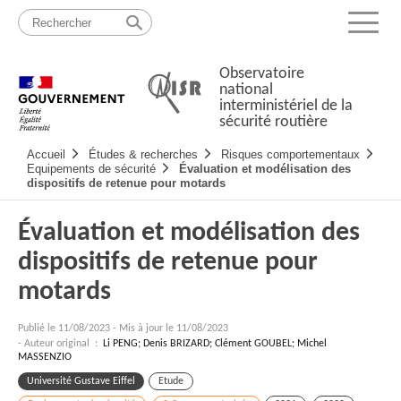
Passer
Plan
au
du
Menu
contenu
site
Observatoire
national
interministériel de la
sécurité routière
Navigation
Accueil
Études & recherches
Risques comportementaux
principale
Equipements de sécurité
Évaluation et modélisation des
dispositifs de retenue pour motards
Évaluation et modélisation des
dispositifs de retenue pour
motards
Publié le
11/08/2023
-
Mis à jour le 11/08/2023
- Auteur original :
Li PENG; Denis BRIZARD; Clément GOUBEL; Michel
MASSENZIO
Université Gustave Eiffel
Etude