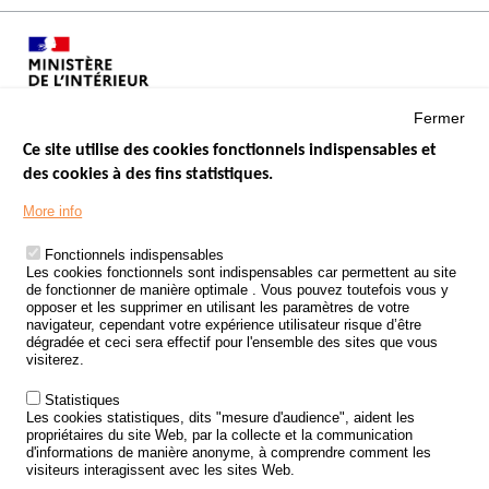
Fermer
Ce site utilise des cookies fonctionnels indispensables et
des cookies à des fins statistiques.
Menu
LES SITES PUBLICS
More info
Footer
ÉTAT DE L’INSÉCURITÉ ROUTIÈRE
Fonctionnels indispensables
Les cookies fonctionnels sont indispensables car permettent au site
TRAITEMENT DES DONNÉES PERSONNELLES DES ACCIDENTS DE
de fonctionner de manière optimale . Vous pouvez toutefois vous y
LA ROUTE
opposer et les supprimer en utilisant les paramètres de votre
navigateur, cependant votre expérience utilisateur risque d’être
ETUDES ET RECHERCHES
dégradée et ceci sera effectif pour l'ensemble des sites que vous
visiterez.
APPEL À PROJETS
Statistiques
POLITIQUE DE SÉCURITÉ ROUTIÈRE
Les cookies statistiques, dits "mesure d'audience", aident les
propriétaires du site Web, par la collecte et la communication
d'informations de manière anonyme, à comprendre comment les
Outils
AGENDA
visiteurs interagissent avec les sites Web.