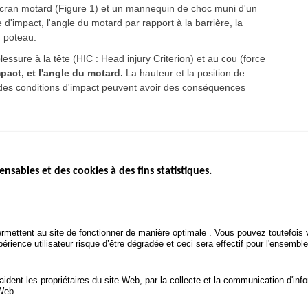
écran motard (Figure 1) et un mannequin de choc muni d'un
 d'impact, l'angle du motard par rapport à la barrière, la
u poteau.
blessure à la tête (HIC : Head injury Criterion) et au cou (force
mpact, et l'angle du motard.
La hauteur et la position de
ns des conditions d'impact peuvent avoir des conséquences
ensables et des cookies à des fins statistiques.
ICS
ÉTAT DE L’INSÉCURITÉ
ETUDES ET
ROUTIÈRE
APPEL À P
Baromètre mensuel
.gouv.fr
Bilan annuel sécurité routière
POLITIQUE 
uv.fr
rmettent au site de fonctionner de manière optimale . Vous pouvez toutefois v
ROUTIÈRE
Bilan annuel des infractions
rience utilisateur risque d’être dégradée et ceci sera effectif pour l'ensemble
.fr
TRAITEMENT DES DONNÉES
PERSONNELLES DES
 aident les propriétaires du site Web, par la collecte et la communication d'
ACCIDENTS DE LA ROUTE
 Web.