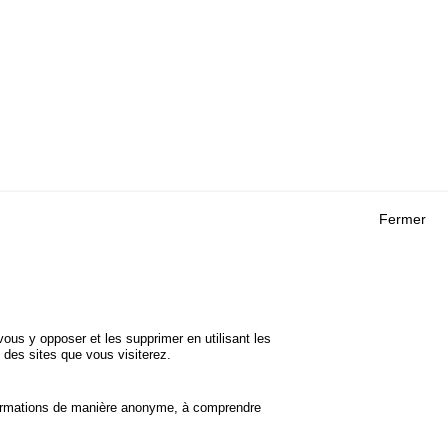
Fermer
Outils
 RECHERCHES
AGENDA
FAQ
ROJETS
GLOSSAIRE
DE SÉCURITÉ
ous y opposer et les supprimer en utilisant les
Cookie settings
 des sites que vous visiterez.
informations de manière anonyme, à comprendre