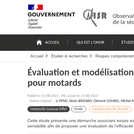
Passer
Plan
au
du
contenu
site
Observat
de la sé
Navigation
principale
ACCUEIL
QUI EST L'ONISR
ÉTUDE
Accueil
Études & recherches
Risques comportemen
Évaluation et modélisation
pour motards
Publié le
11/08/2023
-
Mis à jour le 11/08/2023
- Auteur original :
Li PENG; Denis BRIZARD; Clément GOUBEL; Michel
Université Gustave Eiffel
Etude
Equipements de sécurité
Cette étude présente une démarche associant essais ex
sensibilité afin de proposer une évaluation de l’efficaci