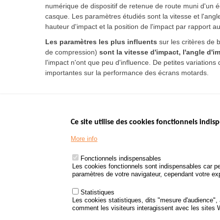
numérique de dispositif de retenue de route muni d'un 
casque. Les paramètres étudiés sont la vitesse et l'angle
hauteur d'impact et la position de l'impact par rapport a
Les paramètres les plus influents
sur les critères de 
de compression)
sont la vitesse d'impact, l'angle d'i
l'impact n'ont que peu d'influence. De petites variatio
importantes sur la performance des écrans motards.
Ce site utilise des cookies fonctionnels indisp
Menu
LES SITES PUBL
Footer
More info
www.data.gouv.fr
www.gouvernement
Fonctionnels indispensables
www.legifrance.go
Les cookies fonctionnels sont indispensables car pe
paramètres de votre navigateur, cependant votre expé
www.service-public
Statistiques
Les cookies statistiques, dits "mesure d'audience",
comment les visiteurs interagissent avec les sites