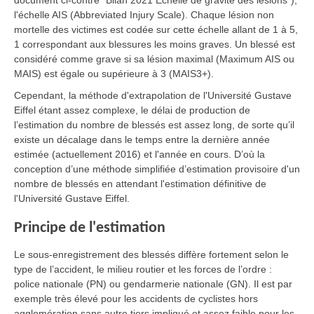
document ci-contre "Bilan 2021 Échelle de gravité des lésions"),
l'échelle AIS (Abbreviated Injury Scale). Chaque lésion non
mortelle des victimes est codée sur cette échelle allant de 1 à 5,
1 correspondant aux blessures les moins graves. Un blessé est
considéré comme grave si sa lésion maximal (Maximum AIS ou
MAIS) est égale ou supérieure à 3 (MAIS3+).
Cependant, la méthode d'extrapolation de l'Université Gustave
Eiffel étant assez complexe, le délai de production de
l’estimation du nombre de blessés est assez long, de sorte qu’il
existe un décalage dans le temps entre la dernière année
estimée (actuellement 2016) et l'année en cours. D’où la
conception d’une méthode simplifiée d’estimation provisoire d'un
nombre de blessés en attendant l'estimation définitive de
l'Université Gustave Eiffel.
Principe de l'estimation
Le sous-enregistrement des blessés diffère fortement selon le
type de l’accident, le milieu routier et les forces de l’ordre :
police nationale (PN) ou gendarmerie nationale (GN). Il est par
exemple très élevé pour les accidents de cyclistes hors
agglomération sans autre tiers impliqué et assez faible pour les