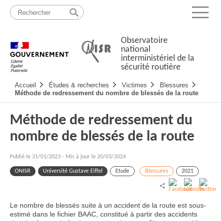
Passer
Plan
au
du
Menu
contenu
site
Observatoire
national
interministériel de la
sécurité routière
Navigation
Accueil
Études & recherches
Victimes
Blessures
principale
Méthode de redressement du nombre de blessés de la route
Méthode de redressement du
nombre de blessés de la route
Publié le
31/01/2023
-
Mis à jour le 20/03/2024
ONISR
Université Gustave Eiffel
Etude
Blessures
2021
Le nombre de blessés suite à un accident de la route est sous-
estimé dans le fichier BAAC, constitué à partir des accidents