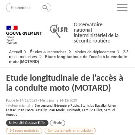
Passer
Plan
au
du
Menu
contenu
site
Observatoire
national
interministériel de la
sécurité routière
Navigation
Accueil
Études & recherches
Modes de déplacement
2-3
principale
roues motorisés
Etude longitudinale de l’accès à la conduite
moto (MOTARD)
Etude longitudinale de l’accès à
la conduite moto (MOTARD)
Publié le
14/12/2023
-
Mis à jour le 14/12/2023
- Auteur original :
Eve Legrand, Bérengère Rubio, Stanislas Bayallal Julien
Cestac, Jean-Pascal Assailly, Jean-Marie Burkhardt, Camille Gillet, Samuel
Aupetit
Université Gustave Eiffel
Etude
2-3 roues motorisés
Comportements en circulation