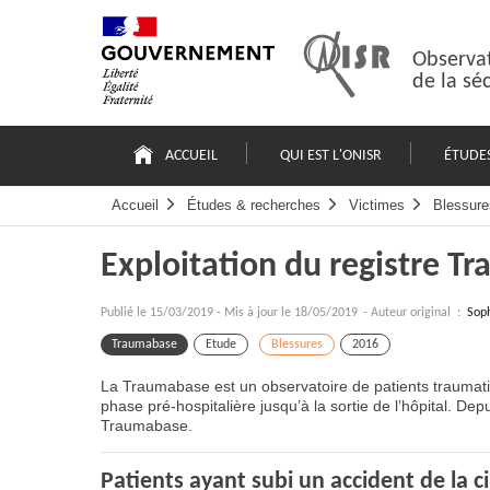
Passer
Plan
au
du
contenu
site
Observat
de la sé
Navigation
principale
ACCUEIL
QUI EST L'ONISR
ÉTUDE
Accueil
Études & recherches
Victimes
Blessure
Exploitation du registre T
Publié le
15/03/2019
-
Mis à jour le 18/05/2019
- Auteur original :
Sop
Traumabase
Etude
Blessures
2016
La Traumabase est un observatoire de patients traumati
phase pré-hospitalière jusqu’à la sortie de l’hôpital. Dep
Traumabase.
Patients ayant subi un accident de la c