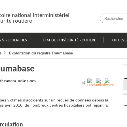
oire national interministériel
curité routière
S & RECHERCHES
ÉTAT DE L'INSÉCURITÉ ROUTIÈRE
OUTILS S
s
Exploitation du registre Traumabase
raumabase
hie Hamada, Tobias Gauss
sés victimes d’accidents sur un recueil de données depuis la
uis avril 2016, de nombreux centres hospitaliers ont rejoint la
irculation