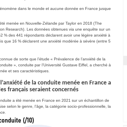
e phénomène dans le monde et aucune donnée en France jusque
 été menée en Nouvelle-Zélande par Taylor en 2018 (The
tation Research). Les données obtenues via une enquête sur un
 52 % des 441 répondants déclarent avoir une légère anxiété à
andis que 16 % déclarent une anxiété modérée à sévère (entre 5
nnue de sorte que l’étude « Prévalence de l’anxiété de la
onduite », conduite par l’Université Gustave Eiffel, a cherché à
rnée et ses caractéristiques.
l’anxiété de la conduite menée en France a
es français seraient concernés
onduite a été menée en France en 2021 sur un échantillon de
e selon le genre, l’âge, la catégorie socio-professionnelle, la
nce.