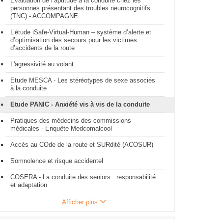
Evaluation de l’aptitude à la conduite chez les
personnes présentant des troubles neurocognitifs
(TNC) - ACCOMPAGNE
L’étude iSafe-Virtual-Human – système d’alerte et
d’optimisation des secours pour les victimes
d’accidents de la route
L'agressivité au volant
Etude MESCA - Les stéréotypes de sexe associés
à la conduite
Etude PANIC - Anxiété vis à vis de la conduite
Pratiques des médecins des commissions
médicales - Enquête Medcomalcool
Accès au COde de la route et SURdité (ACOSUR)
Somnolence et risque accidentel
COSERA - La conduite des seniors : responsabilité
et adaptation
Afficher plus