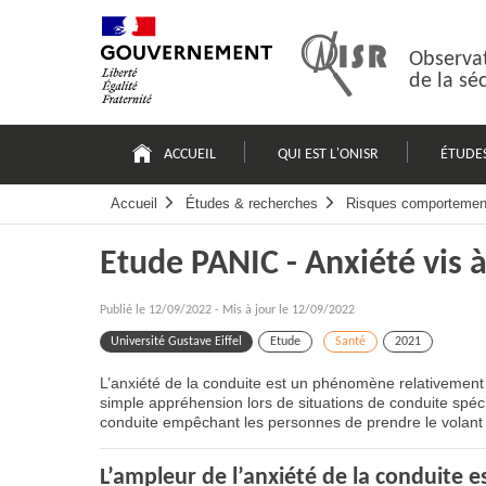
Passer
Plan
au
du
contenu
site
Observat
de la sé
Navigation
principale
ACCUEIL
QUI EST L'ONISR
ÉTUDE
Accueil
Études & recherches
Risques comportemen
Etude PANIC - Anxiété vis à
Publié le
12/09/2022
-
Mis à jour le 12/09/2022
Université Gustave Eiffel
Etude
Santé
2021
L’anxiété de la conduite est un phénomène relativement
simple appréhension lors de situations de conduite spéc
conduite empêchant les personnes de prendre le volan
L’ampleur de l’anxiété de la conduite 