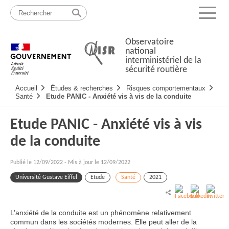
Passer
Plan
au
du
Menu
contenu
site
Observatoire
national
interministériel de la
sécurité routière
Navigation
Accueil
Études & recherches
Risques comportementaux
principale
Santé
Etude PANIC - Anxiété vis à vis de la conduite
Etude PANIC - Anxiété vis à vis
de la conduite
Publié le
12/09/2022
-
Mis à jour le 12/09/2022
Université Gustave Eiffel
Etude
Santé
2021
L’anxiété de la conduite est un phénomène relativement
commun dans les sociétés modernes. Elle peut aller de la